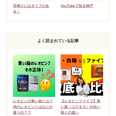
耳鳴りにはタイプがあ
YouTubeで知る神戸
る！
よく読まれている記事
レオピンの青い箱とは？
【レオピンファイブ】青
他のレオピンとはなにが
い箱（コスモス）や白い
違うの？？
箱との違い