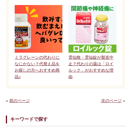
ミラグレーンの代わりに
雲仙散・雲仙錠が製造中
なにかない？代替え品を
止？代わりの薬は「ロイ
お探しの方へおすすめ商
ルック」がおすすめな理
品♪
由
«
前のページ
次のページ
»
キーワードで探す