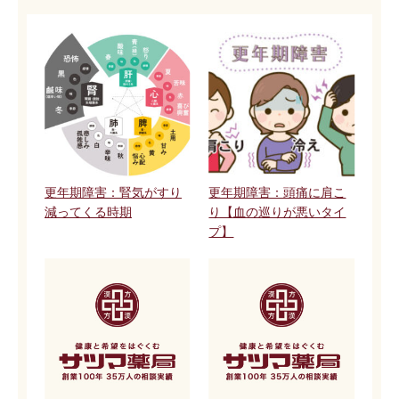
更年期障害：腎気がすり
更年期障害：頭痛に肩こ
減ってくる時期
り【血の巡りが悪いタイ
プ】