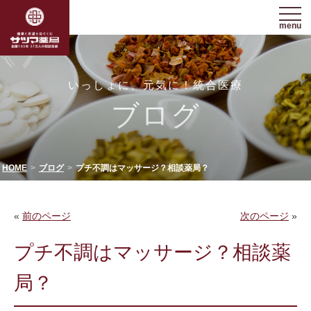
menu
いっしょに、元気に！統合医療
ブログ
HOME
ブログ
プチ不調はマッサージ？相談薬局？
«
前のページ
次のページ
»
プチ不調はマッサージ？相談薬
局？