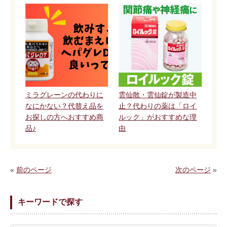
ミラグレーンの代わりに
雲仙散・雲仙錠が製造中
なにかない？代替え品を
止？代わりの薬は「ロイ
お探しの方へおすすめ商
ルック」がおすすめな理
品♪
由
«
前のページ
次のページ
»
キーワードで探す