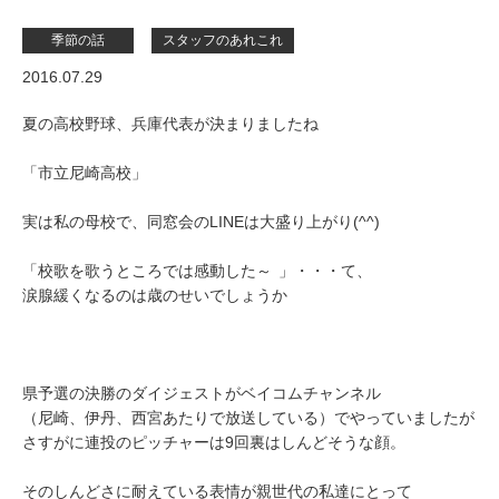
季節の話
スタッフのあれこれ
2016.07.29
夏の高校野球、兵庫代表が決まりましたね
「市立尼崎高校」
実は私の母校で、同窓会のLINEは大盛り上がり(^^)
「校歌を歌うところでは感動した～
」・・・て、
涙腺緩くなるのは歳のせいでしょうか
県予選の決勝のダイジェストがベイコムチャンネル
（尼崎、伊丹、西宮あたりで放送している）でやっていましたが
さすがに連投のピッチャーは9回裏はしんどそうな顔。
そのしんどさに耐えている表情が親世代の私達にとって