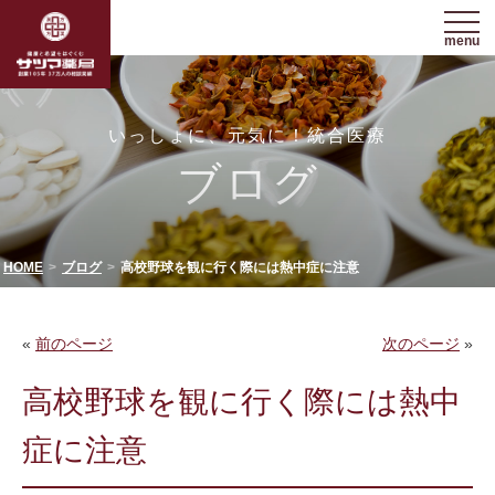
menu
いっしょに、元気に！統合医療
ブログ
HOME
ブログ
高校野球を観に行く際には熱中症に注意
«
前のページ
次のページ
»
高校野球を観に行く際には熱中
症に注意