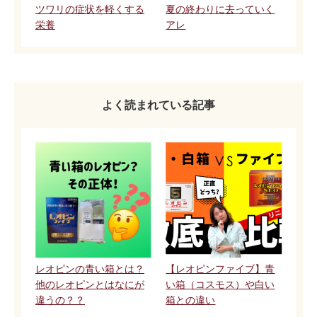
ツワリの症状を軽くする
夏の終わりに去っていく
栄養
アレ
よく読まれている記事
レオピンの青い箱とは？
【レオピンファイブ】青
他のレオピンとはなにが
い箱（コスモス）や白い
違うの？？
箱との違い