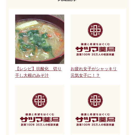
【レシピ】抗酸化 切り
お疲れ女子がシャッキリ
干し大根のみそ汁
元気女子に！？