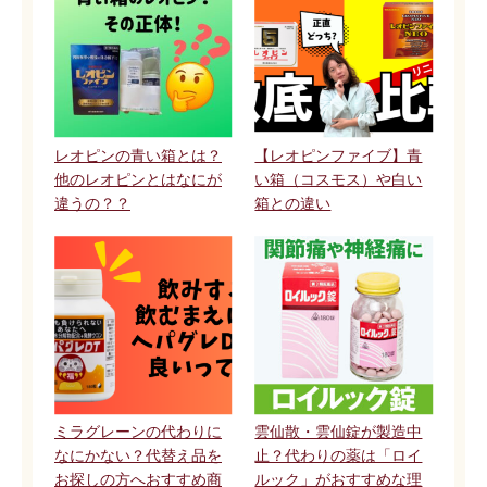
レオピンの青い箱とは？
【レオピンファイブ】青
他のレオピンとはなにが
い箱（コスモス）や白い
違うの？？
箱との違い
ミラグレーンの代わりに
雲仙散・雲仙錠が製造中
なにかない？代替え品を
止？代わりの薬は「ロイ
お探しの方へおすすめ商
ルック」がおすすめな理