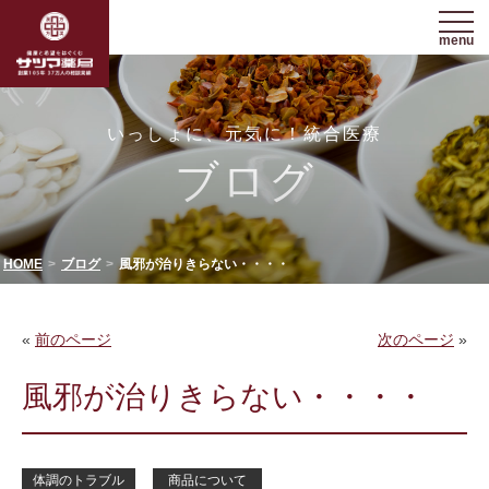
menu
いっしょに、元気に！統合医療
ブログ
HOME
ブログ
風邪が治りきらない・・・・
«
前のページ
次のページ
»
風邪が治りきらない・・・・
体調のトラブル
商品について