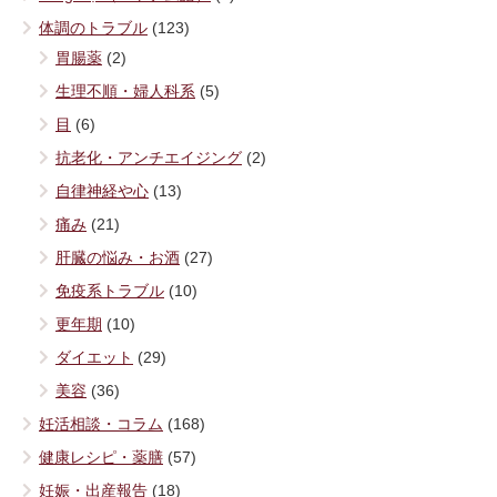
体調のトラブル
(123)
胃腸薬
(2)
生理不順・婦人科系
(5)
目
(6)
抗老化・アンチエイジング
(2)
自律神経や心
(13)
痛み
(21)
肝臓の悩み・お酒
(27)
免疫系トラブル
(10)
更年期
(10)
ダイエット
(29)
美容
(36)
妊活相談・コラム
(168)
健康レシピ・薬膳
(57)
妊娠・出産報告
(18)