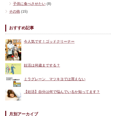
子供に食べさせたい
(8)
その他
(15)
おすすめ記事
今人気です！ゴッドクリーナー
妊活は何歳までする？
ミラグレーン マツキヨでは買えない
【妊活】自分は何で悩んでいるか知ってます？
月別アーカイブ