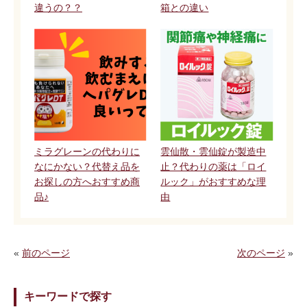
違うの？？
箱との違い
ミラグレーンの代わりに
雲仙散・雲仙錠が製造中
なにかない？代替え品を
止？代わりの薬は「ロイ
お探しの方へおすすめ商
ルック」がおすすめな理
品♪
由
«
前のページ
次のページ
»
キーワードで探す