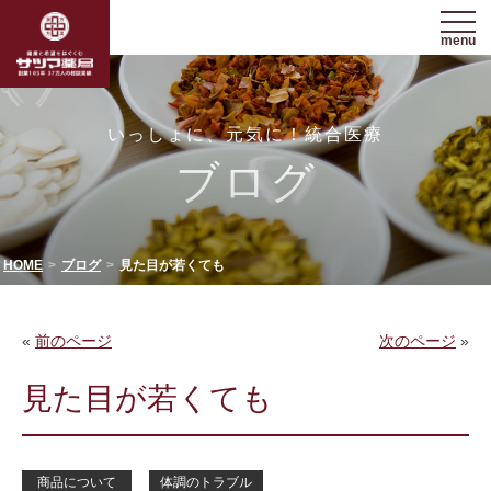
menu
いっしょに、元気に！統合医療
ブログ
HOME
ブログ
見た目が若くても
«
前のページ
次のページ
»
見た目が若くても
商品について
体調のトラブル