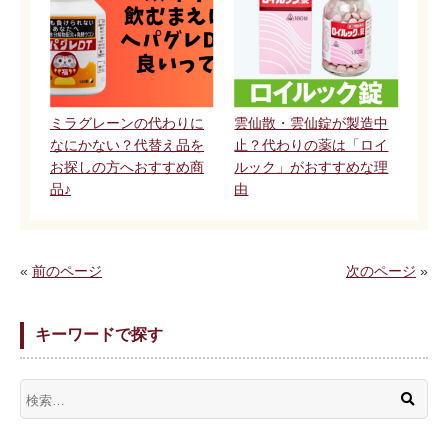
ミラグレーンの代わりに
雲仙散・雲仙錠が製造中
なにかない？代替え品を
止？代わりの薬は「ロイ
お探しの方へおすすめ商
ルック」がおすすめな理
品♪
由
«
前のページ
次のページ
»
キーワードで探す