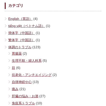
カテゴリ
English（英語）
(4)
tiếng việt（ベトナム語）
(1)
簡体字（中国語）
(1)
繁体字（中国語）
(1)
体調のトラブル
(123)
胃腸薬
(2)
生理不順・婦人科系
(5)
目
(6)
抗老化・アンチエイジング
(2)
自律神経や心
(13)
痛み
(21)
肝臓の悩み・お酒
(27)
免疫系トラブル
(10)