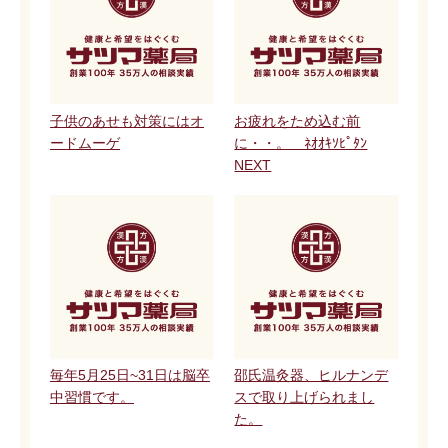
子供のあせも対策にはオ
お疲れをため込む前
ードムーゲ
に・・。 ﾈｵｵｷｿﾋﾟﾀﾝ
NEXT
毎年5月25日~31日は脳卒
邵氏温灸器、ヒルナンデ
中習慣です。
スで取り上げられまし
た。