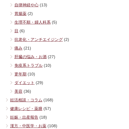
自律神経や心
(13)
胃腸薬
(2)
生理不順・婦人科系
(5)
目
(6)
抗老化・アンチエイジング
(2)
痛み
(21)
肝臓の悩み・お酒
(27)
免疫系トラブル
(10)
更年期
(10)
ダイエット
(29)
美容
(36)
妊活相談・コラム
(168)
健康レシピ・薬膳
(57)
妊娠・出産報告
(18)
漢方・中医学・お薬
(108)