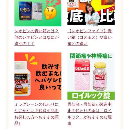
レオピンの青い箱とは？
【レオピンファイブ】青
他のレオピンとはなにが
い箱（コスモス）や白い
違うの？？
箱との違い
ミラグレーンの代わりに
雲仙散・雲仙錠が製造中
なにかない？代替え品を
止？代わりの薬は「ロイ
お探しの方へおすすめ商
ルック」がおすすめな理
品♪
由