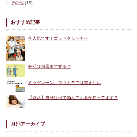
その他
(15)
おすすめ記事
今人気です！ゴッドクリーナー
妊活は何歳までする？
ミラグレーン マツキヨでは買えない
【妊活】自分は何で悩んでいるか知ってます？
月別アーカイブ