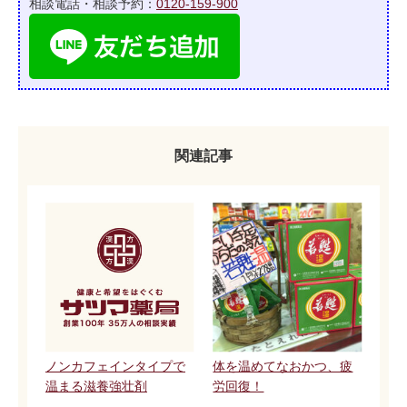
相談電話・相談予約：
0120-159-900
関連記事
ノンカフェインタイプで
体を温めてなおかつ、疲
温まる滋養強壮剤
労回復！