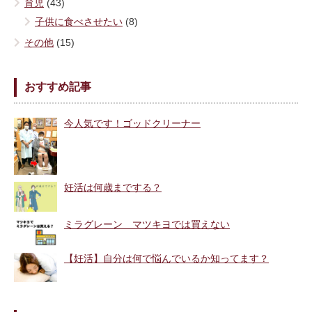
育児
(43)
子供に食べさせたい
(8)
その他
(15)
おすすめ記事
今人気です！ゴッドクリーナー
妊活は何歳までする？
ミラグレーン マツキヨでは買えない
【妊活】自分は何で悩んでいるか知ってます？