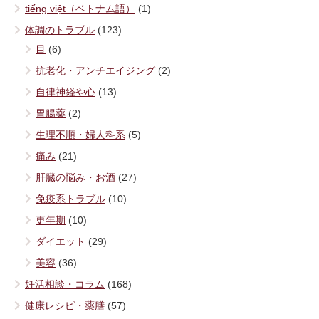
tiếng việt（ベトナム語）
(1)
体調のトラブル
(123)
目
(6)
抗老化・アンチエイジング
(2)
自律神経や心
(13)
胃腸薬
(2)
生理不順・婦人科系
(5)
痛み
(21)
肝臓の悩み・お酒
(27)
免疫系トラブル
(10)
更年期
(10)
ダイエット
(29)
美容
(36)
妊活相談・コラム
(168)
健康レシピ・薬膳
(57)