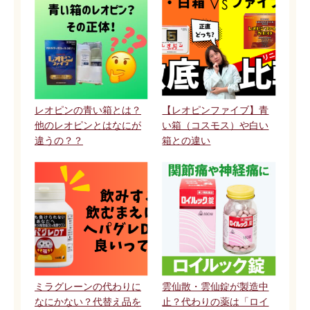
レオピンの青い箱とは？
【レオピンファイブ】青
他のレオピンとはなにが
い箱（コスモス）や白い
違うの？？
箱との違い
ミラグレーンの代わりに
雲仙散・雲仙錠が製造中
なにかない？代替え品を
止？代わりの薬は「ロイ