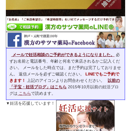
メールで妊活相談のご予約ができるようになりました。
必
ずお名前と電話番号、年齢と何名で来店されるかご記入くだ
さい。 メールをした時点では、まだ予約は完了しておりませ
ん。 返信メールを必ずご確認ください。
LINEでもご予約で
きます！
上記のアイコンよりお問合わせください。
以前の
「子宝・妊活ブログ」はこちら
2015年10月以前の妊活ブロ
グは
こちら
で読めます。
▼妊活を応援しています！