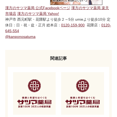
漢方のサツマ薬局 公式Facebookページ
漢方のサツマ薬局 楽天
市場店
漢方のサツマ薬局 Yahoo!
神戸市 西元町駅・花隈駅より徒歩２～5分 umieより徒歩10分 定
休日：日・祝・盆・正月 総本店：
0120-159-900
花隈店：
0120-
645-554
@kanponosatuma
関連記事