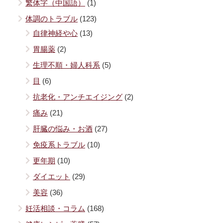
繁体字（中国語）
(1)
体調のトラブル
(123)
自律神経や心
(13)
胃腸薬
(2)
生理不順・婦人科系
(5)
目
(6)
抗老化・アンチエイジング
(2)
痛み
(21)
肝臓の悩み・お酒
(27)
免疫系トラブル
(10)
更年期
(10)
ダイエット
(29)
美容
(36)
妊活相談・コラム
(168)