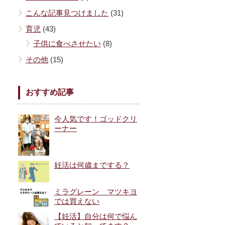
こんな記事見つけました
(31)
育児
(43)
子供に食べさせたい
(8)
その他
(15)
おすすめ記事
今人気です！ゴッドクリ
ーナー
妊活は何歳までする？
ミラグレーン マツキヨ
では買えない
【妊活】自分は何で悩ん