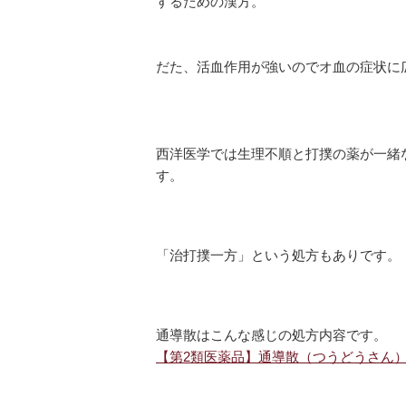
するための漢方。
だた、活血作用が強いのでオ血の症状に
西洋医学では生理不順と打撲の薬が一緒
す。
「治打撲一方」という処方もありです。
通導散はこんな感じの処方内容です。
【第2類医薬品】通導散（つうどうさん）エ