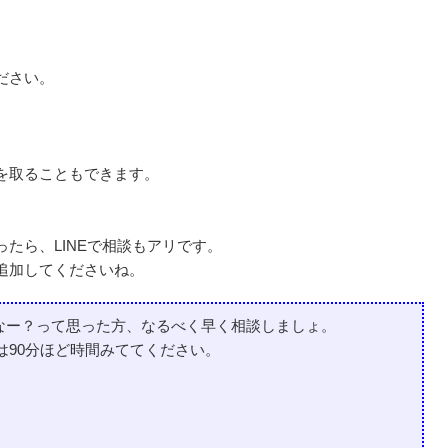
ださい。
を取ることもできます。
たら、LINEで相談もアリです。
追加してくださいね。
なー？って
思った方、なるべく早く相談しましょ。
は90分ほど時間みててください。