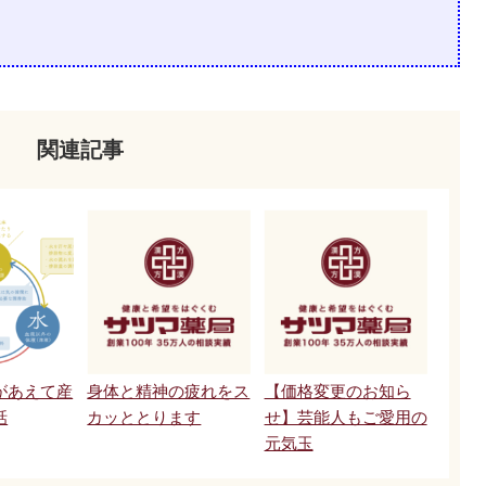
関連記事
があえて産
身体と精神の疲れをス
【価格変更のお知ら
話
カッととります
せ】芸能人もご愛用の
元気玉