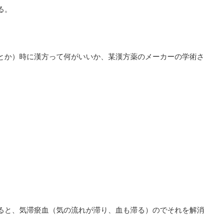
る。
とか）時に漢方って何がいいか、某漢方薬のメーカーの学術さ
ると、気滞瘀血（気の流れが滞り、血も滞る）のでそれを解消