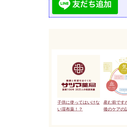
子供に使ってはいけな
産む前です
い湿布薬！？
後のケアの