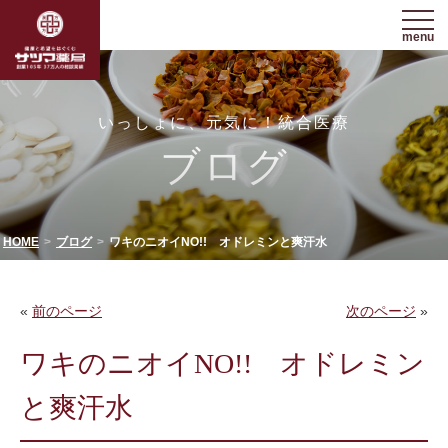
menu
いっしょに、元気に！統合医療
ブログ
HOME
ブログ
ワキのニオイNO!! オドレミンと爽汗水
«
前のページ
次のページ
»
ワキのニオイNO!! オドレミン
と爽汗水