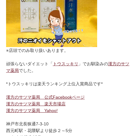
※店頭でのみ取り扱いあります。
頑張らないダイエット「
トウスッキリ
」でお馴染みの
漢方のサツ
マ薬局
でした。
*トウスッキリは楽天ランキング上位入賞商品です*
漢方のサツマ薬局 公式Facebookページ
漢方のサツマ薬局 楽天市場店
漢方のサツマ薬局 Yahoo!
神戸市北長狭通7-3-10
西元町駅・花隈駅より徒歩２～5分