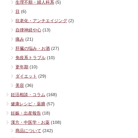
生理不順・婦人科系
(5)
目
(6)
抗老化・アンチエイジング
(2)
自律神経や心
(13)
痛み
(21)
肝臓の悩み・お酒
(27)
免疫系トラブル
(10)
更年期
(10)
ダイエット
(29)
美容
(36)
妊活相談・コラム
(168)
健康レシピ・薬膳
(57)
妊娠・出産報告
(18)
漢方・中医学・お薬
(108)
商品について
(242)