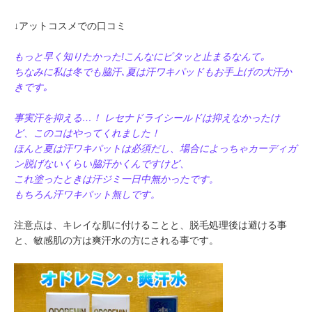
↓アットコスメでの口コミ
もっと早く知りたかった!こんなにピタッと止まるなんて｡
ちなみに私は冬でも脇汗､夏は汗ワキパッドもお手上げの大汗か
きです｡
事実汗を抑える…！ レセナドライシールドは抑えなかったけ
ど、このコはやってくれました！
ほんと夏は汗ワキパットは必須だし、場合によっちゃカーディガ
ン脱げないくらい脇汗かくんですけど、
これ塗ったときは汗ジミ一日中無かったです。
もちろん汗ワキパット無しです。
注意点は、キレイな肌に付けることと、脱毛処理後は避ける事
と、敏感肌の方は爽汗水の方にされる事です。