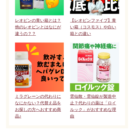
レオピンの青い箱とは？
【レオピンファイブ】青
他のレオピンとはなにが
い箱（コスモス）や白い
違うの？？
箱との違い
ミラグレーンの代わりに
雲仙散・雲仙錠が製造中
なにかない？代替え品を
止？代わりの薬は「ロイ
お探しの方へおすすめ商
ルック」がおすすめな理
品♪
由