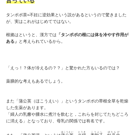
言っている
タンポポ茶=不妊に逆効果という説があるというので驚きました
が、実はこれがはじめてではない。
根拠はというと、漢方では
「タンポポの根には体を冷やす作用が
ある」
と考えられているから。
「えっ！？体が冷えるの？？」と驚かれた方もいるのでは？
薬膳的な考えもあるでしょう。
また「蒲公英（ほこうえい）」というタンポポの帯根全草を乾燥
した生薬があります。
「婦人の乳癰や腫水に煮汁を飲むと，これらを封じてたちどころ
に消える」となっており、母乳の関係では有名です。
ほこうえい
とうき
こうぶし
ぼたんぴ