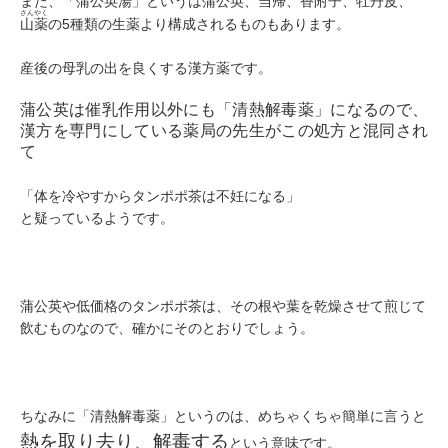
また、「
蒲公英湯」というは
蒲公英
、
当帰
、
香附子
、
牡丹皮
、
さんやく
山薬
の5種類の生薬より構成されるものもあります。
産後の母乳の出を良くする漢方薬です。
蒲公英は催乳作用以外にも「清熱解毒薬」になるので、
漢方を専門にしている薬局の先生がこの処方と混同され
て
「体を冷やすからタンポポ茶は不妊になる」
と疑っているようです。
蒲公英や低価格のタンポポ茶は、その根や葉を乾燥させて煎じて
飲むものなので、確かにそのとおりでしょう。
ちなみに「清熱解毒薬」というのは、めちゃくちゃ簡単に言うと
熱を取り去り、解毒する
という意味です。