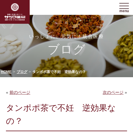
menu
いっしょに、元気に！統合医療
ブログ
HOME
ブログ
タンポポ茶で不妊 逆効果なの？
«
前のページ
次のページ
»
タンポポ茶で不妊 逆効果な
の？