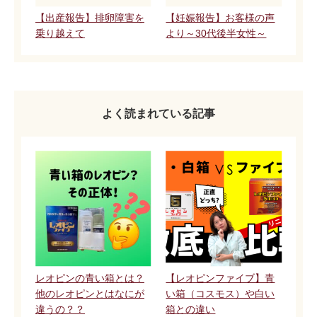
【出産報告】排卵障害を
【妊娠報告】お客様の声
乗り越えて
より～30代後半女性～
よく読まれている記事
レオピンの青い箱とは？
【レオピンファイブ】青
他のレオピンとはなにが
い箱（コスモス）や白い
違うの？？
箱との違い