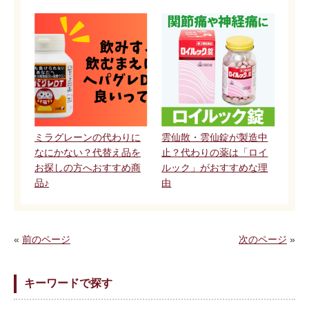
ミラグレーンの代わりに
雲仙散・雲仙錠が製造中
なにかない？代替え品を
止？代わりの薬は「ロイ
お探しの方へおすすめ商
ルック」がおすすめな理
品♪
由
«
前のページ
次のページ
»
キーワードで探す