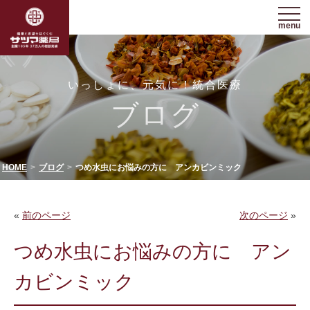
menu
いっしょに、元気に！統合医療
ブログ
HOME
ブログ
つめ水虫にお悩みの方に アンカビンミック
«
前のページ
次のページ
»
つめ水虫にお悩みの方に アン
カビンミック