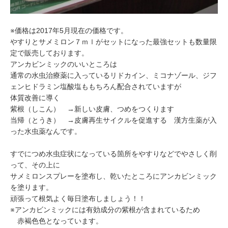
※価格は2017年5月現在の価格です。
やすりとサメミロン７ｍｌがセットになった最強セットも数量限
定で販売しております。
アンカビンミックのいいところは
通常の水虫治療薬に入っているリドカイン、ミコナゾール、ジフ
ェンヒドラミン塩酸塩ももちろん配合されていますが
体質改善に導く
紫根（しこん） →新しい皮膚、つめをつくります
当帰（とうき） →皮膚再生サイクルを促進する 漢方生薬が入
った水虫薬なんです。
すでにつめ水虫症状になっている箇所をやすりなどでやさしく削
って、その上に
サメミロンスプレーを塗布し、乾いたところにアンカビンミック
を塗ります。
頑張って根気よく毎日塗布しましょう！！
※アンカビンミックには有効成分の紫根が含まれているため
赤褐色色となっています。