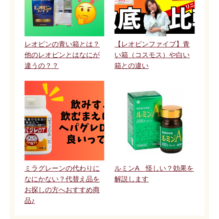
レオピンの青い箱とは？
【レオピンファイブ】青
他のレオピンとはなにが
い箱（コスモス）や白い
違うの？？
箱との違い
ミラグレーンの代わりに
ルミンA 怪しい？効果を
なにかない？代替え品を
解説します
お探しの方へおすすめ商
品♪