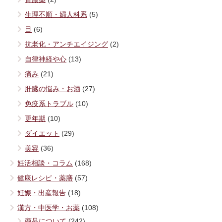
生理不順・婦人科系
(5)
目
(6)
抗老化・アンチエイジング
(2)
自律神経や心
(13)
痛み
(21)
肝臓の悩み・お酒
(27)
免疫系トラブル
(10)
更年期
(10)
ダイエット
(29)
美容
(36)
妊活相談・コラム
(168)
健康レシピ・薬膳
(57)
妊娠・出産報告
(18)
漢方・中医学・お薬
(108)
商品について
(242)