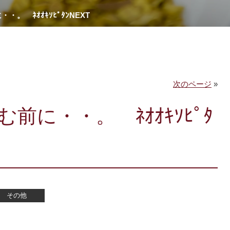
。 ﾈｵｵｷｿﾋﾟﾀﾝNEXT
次のページ
»
前に・・。 ﾈｵｵｷｿﾋﾟﾀ
その他