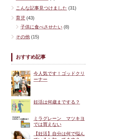
こんな記事見つけました
(31)
育児
(43)
子供に食べさせたい
(8)
その他
(15)
おすすめ記事
今人気です！ゴッドクリ
ーナー
妊活は何歳までする？
ミラグレーン マツキヨ
では買えない
【妊活】自分は何で悩ん