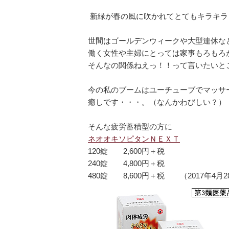
新緑が春の風に吹かれてとてもキラキラ
世間はゴールデンウィークや大型連休な
働く女性や主婦にとっては家事もろもろ
そんなの関係ねえっ！！って言いたいと
今の私のブームはユーチューブでマッサ
癒しです・・・。（なんかわびしい？）
そんな疲労蓄積型の方に
ネオオキソピタンＮＥＸＴ
120錠 2,600円＋税
240錠 4,800円＋税
480錠 8,600円＋税 （2017年4月