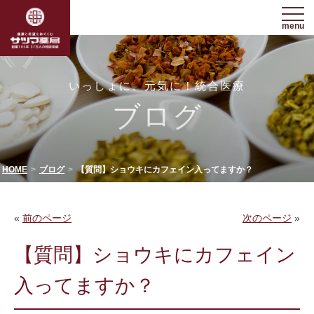
menu
いっしょに、元気に！統合医療
ブログ
HOME
ブログ
【質問】ショウキにカフェイン入ってますか？
«
前のページ
次のページ
»
【質問】ショウキにカフェイン
入ってますか？