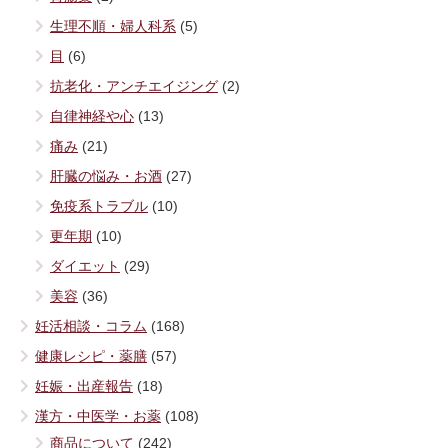
生理不順・婦人科系
(5)
目
(6)
抗老化・アンチエイジング
(2)
自律神経や心
(13)
痛み
(21)
肝臓の悩み・お酒
(27)
免疫系トラブル
(10)
更年期
(10)
ダイエット
(29)
美容
(36)
妊活相談・コラム
(168)
健康レシピ・薬膳
(57)
妊娠・出産報告
(18)
漢方・中医学・お薬
(108)
商品について
(242)