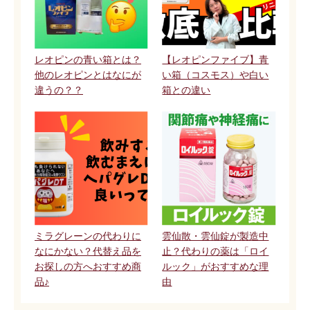
レオピンの青い箱とは？
【レオピンファイブ】青
他のレオピンとはなにが
い箱（コスモス）や白い
違うの？？
箱との違い
ミラグレーンの代わりに
雲仙散・雲仙錠が製造中
なにかない？代替え品を
止？代わりの薬は「ロイ
お探しの方へおすすめ商
ルック」がおすすめな理
品♪
由