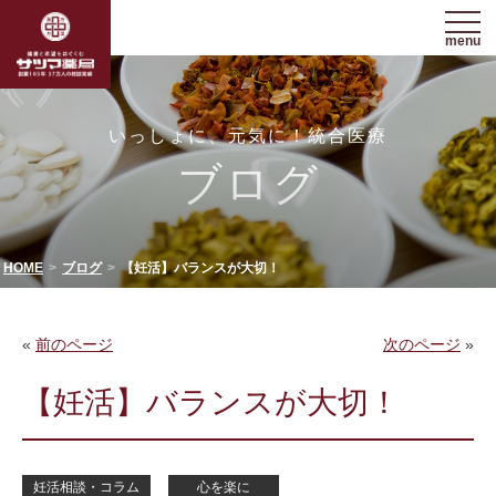
menu
いっしょに、元気に！統合医療
ブログ
HOME
ブログ
【妊活】バランスが大切！
«
前のページ
次のページ
»
【妊活】バランスが大切！
妊活相談・コラム
心を楽に