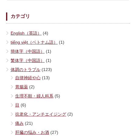
カテゴリ
English（英語）
(4)
tiếng việt（ベトナム語）
(1)
簡体字（中国語）
(1)
繁体字（中国語）
(1)
体調のトラブル
(123)
自律神経や心
(13)
胃腸薬
(2)
生理不順・婦人科系
(5)
目
(6)
抗老化・アンチエイジング
(2)
痛み
(21)
肝臓の悩み・お酒
(27)