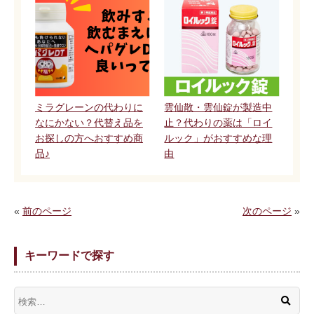
ミラグレーンの代わりに
雲仙散・雲仙錠が製造中
なにかない？代替え品を
止？代わりの薬は「ロイ
お探しの方へおすすめ商
ルック」がおすすめな理
品♪
由
«
前のページ
次のページ
»
キーワードで探す