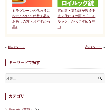
ミラグレーンの代わりに
雲仙散・雲仙錠が製造中
なにかない？代替え品を
止？代わりの薬は「ロイ
お探しの方へおすすめ商
ルック」がおすすめな理
品♪
由
«
前のページ
次のページ
»
キーワードで探す
カテゴリ
English（英語）
(4)