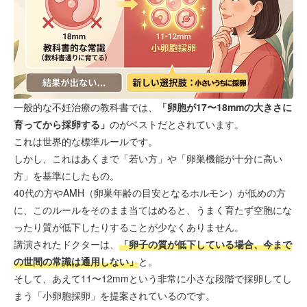
一般的な不妊治療の教科書では、
「卵胞が17〜18mmの大きさに
育ってから採卵する」
のがベストだとされています。
これは世界的な標準ルールです。
しかし、これはあくまで「若い方」や「卵巣機能が十分に高い
方」を基準にしたもの。
40代の方やAMH（卵巣年齢の目安となるホルモン）が低めの方
に、このルールをそのまま当てはめると、うまく育たず空胞にな
ったり質が低下したりすることが少なくありません。
講演されたドクターは、
「卵子の質が低下している場合、今まで
の世間の常識は通用しない」
と。
そして、あえて11〜12mmという非常に小さな段階で採卵してし
まう「小卵胞採卵」を提案されているのです。