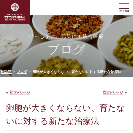
menu
いっしょに、元気に！統合医療
ブログ
HOME
ブログ
卵胞が大きくならない、育たないに対する新たな治療法
«
前のページ
次のページ
»
卵胞が大きくならない、育たな
いに対する新たな治療法