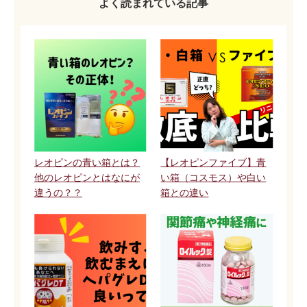
よく読まれている記事
レオピンの青い箱とは？
【レオピンファイブ】青
他のレオピンとはなにが
い箱（コスモス）や白い
違うの？？
箱との違い