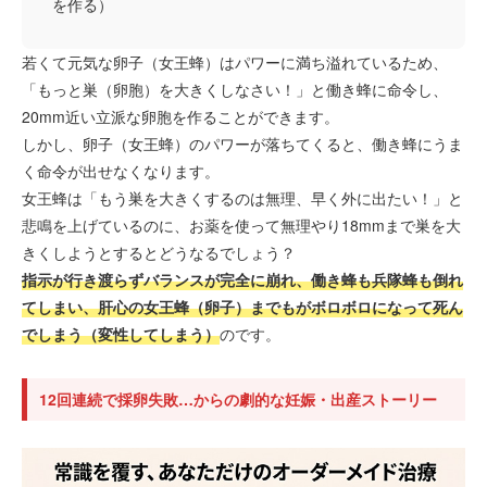
を作る）
若くて元気な卵子（女王蜂）はパワーに満ち溢れているため、
「もっと巣（卵胞）を大きくしなさい！」と働き蜂に命令し、
20mm近い立派な卵胞を作ることができます。
しかし、卵子（女王蜂）のパワーが落ちてくると、働き蜂にうま
く命令が出せなくなります。
女王蜂は「もう巣を大きくするのは無理、早く外に出たい！」と
悲鳴を上げているのに、お薬を使って無理やり18mmまで巣を大
きくしようとするとどうなるでしょう？
指示が行き渡らずバランスが完全に崩れ、働き蜂も兵隊蜂も倒れ
てしまい、肝心の女王蜂（卵子）までもがボロボロになって死ん
でしまう（変性してしまう）
のです。
12回連続で採卵失敗…からの劇的な妊娠・出産ストーリー