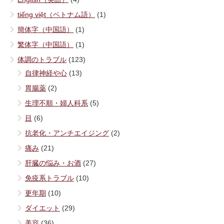
tiếng việt（ベトナム語）
(1)
簡体字（中国語）
(1)
繁体字（中国語）
(1)
体調のトラブル
(123)
自律神経や心
(13)
胃腸薬
(2)
生理不順・婦人科系
(5)
目
(6)
抗老化・アンチエイジング
(2)
痛み
(21)
肝臓の悩み・お酒
(27)
免疫系トラブル
(10)
更年期
(10)
ダイエット
(29)
美容
(36)