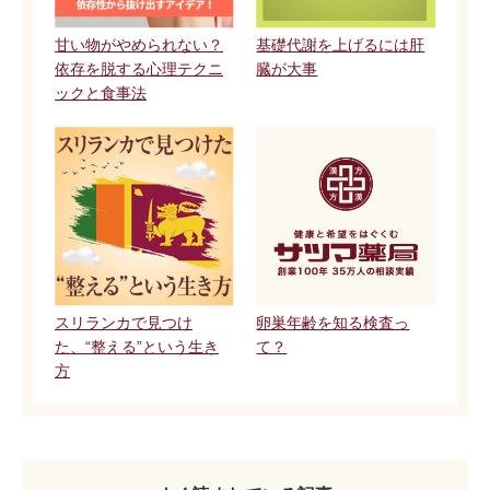
甘い物がやめられない？
基礎代謝を上げるには肝
依存を脱する心理テクニ
臓が大事
ックと食事法
スリランカで見つけ
卵巣年齢を知る検査っ
た、“整える”という生き
て？
方