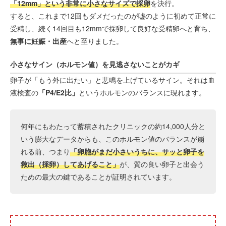
「12mm」という非常に小さなサイズで採卵
を決行。
すると、これまで12回もダメだったのが嘘のように初めて正常に
受精し、続く14回目も12mmで採卵して良好な受精卵へと育ち、
無事に妊娠・出産
へと至りました。
小さなサイン（ホルモン値）を見逃さないことがカギ
卵子が「もう外に出たい」と悲鳴を上げているサイン。それは血
液検査の
「P4/E2比」
というホルモンのバランスに現れます。
何年にもわたって蓄積されたクリニックの約14,000人分と
いう膨大なデータからも、このホルモン値のバランスが崩
れる前、つまり
「卵胞がまだ小さいうちに、サッと卵子を
救出（採卵）してあげること」
が、質の良い卵子と出会う
ための最大の鍵であることが証明されています。