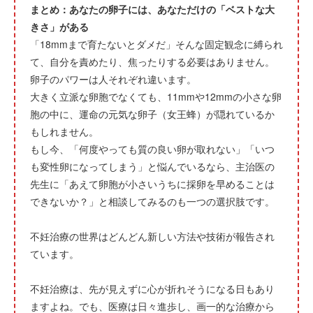
まとめ：あなたの卵子には、あなただけの「ベストな大
きさ」がある
「18mmまで育たないとダメだ」そんな固定観念に縛られ
て、自分を責めたり、焦ったりする必要はありません。
卵子のパワーは人それぞれ違います。
大きく立派な卵胞でなくても、11mmや12mmの小さな卵
胞の中に、運命の元気な卵子（女王蜂）が隠れているか
もしれません。
もし今、「何度やっても質の良い卵が取れない」「いつ
も変性卵になってしまう」と悩んでいるなら、主治医の
先生に「あえて卵胞が小さいうちに採卵を早めることは
できないか？」と相談してみるのも一つの選択肢です。
不妊治療の世界はどんどん新しい方法や技術が報告され
ています。
不妊治療は、先が見えずに心が折れそうになる日もあり
ますよね。でも、医療は日々進歩し、画一的な治療から