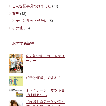
こんな記事見つけました
(31)
育児
(43)
子供に食べさせたい
(8)
その他
(15)
おすすめ記事
今人気です！ゴッドクリ
ーナー
妊活は何歳までする？
ミラグレーン マツキヨ
では買えない
【妊活】自分は何で悩ん