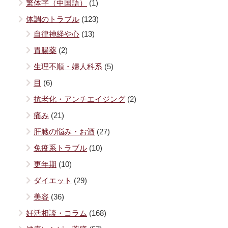
繁体字（中国語）
(1)
体調のトラブル
(123)
自律神経や心
(13)
胃腸薬
(2)
生理不順・婦人科系
(5)
目
(6)
抗老化・アンチエイジング
(2)
痛み
(21)
肝臓の悩み・お酒
(27)
免疫系トラブル
(10)
更年期
(10)
ダイエット
(29)
美容
(36)
妊活相談・コラム
(168)