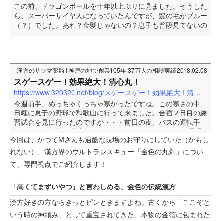
この前、ドラゴンボールを十年以上ぶりに見ました。そうした
ら、スーパーサイヤ人になっていたんですが、髪の毛がブルー
（？）でした。あれ？金髪じゃないの？息子も普段見てないの
でわからないし、なんだかモヤモヤ。で、途中で悟空が死にそ
うになるんですが、仙豆を飲んで復活していました。あ、仙豆
ほしい！そう思ったアナタ！仙豆がありますよー！それがコレ
↓↓↓ この商品、「どんだけ～！」ってぐらい元気になれま
漢方のサツマ薬局 | 神戸の地で創業105年 37万人の相談実績
2018.02.08
す。 IKKOさんのおっしゃる通り！IKKOさんは、表参道のセ
レブで流行っていると言ってましたが、神戸の宇治川でも人...
スゲースゲー！効果絶大！清心丸！
https://www.320320.net/blog/スゲースゲー！効果絶大！清心丸！
今週前半、めっちゃくっちゃ寒かったですね。この寒さの中、
日曜に息子の野球で和歌山に行って来ました。合宿２日目の練
習試合を見に行ったのですが・・・前日の夜、バスの運転手
（会長）が発熱＆嘔吐したらしいとLINEあり。同じ頃、選手1
今回は、かつてMさんも過酷な現場のお守りにしていた（かもし
名39度の発熱でダウン。（父親が行っていたので看病は父
親）合宿所では、テンヤワンヤだったらしい。で、帰りのバス
れない）、漢方界のウルトラレスキュー「金色の丸剤」につい
の運転手の控えがおらず、指導者が全力で大型バスの運転でき
て、専門視点でご紹介します！
る人を探して、連絡を取りまくった結果、バスの運転手１名確
保に成功。うーん、奇跡！そのバスの運転手さんとママ友、
「高くてまずいやつ」と言わしめる、金色の伝統漢方
指...
漢方好きの方ならきっとピンときますよね。古くから「ここぞと
いう時の神頼み」として重宝されてきた、本物の金箔に包まれた