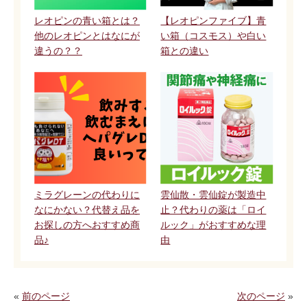
レオピンの青い箱とは？
【レオピンファイブ】青
他のレオピンとはなにが
い箱（コスモス）や白い
違うの？？
箱との違い
ミラグレーンの代わりに
雲仙散・雲仙錠が製造中
なにかない？代替え品を
止？代わりの薬は「ロイ
お探しの方へおすすめ商
ルック」がおすすめな理
品♪
由
«
前のページ
次のページ
»