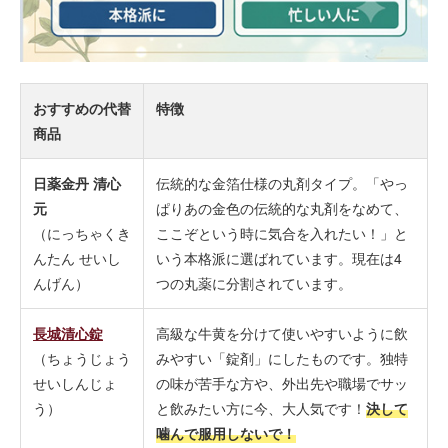
おすすめの代替
特徴
商品
日薬金丹 清心
伝統的な金箔仕様の丸剤タイプ。「やっ
元
ぱりあの金色の伝統的な丸剤をなめて、
（にっちゃくき
ここぞという時に気合を入れたい！」と
んたん せいし
いう本格派に選ばれています。現在は4
んげん）
つの丸薬に分割されています。
長城清心錠
高級な牛黄を分けて使いやすいように飲
（ちょうじょう
みやすい「錠剤」にしたものです。独特
せいしんじょ
の味が苦手な方や、外出先や職場でサッ
う）
と飲みたい方に今、大人気です！
決して
噛んで服用しないで！