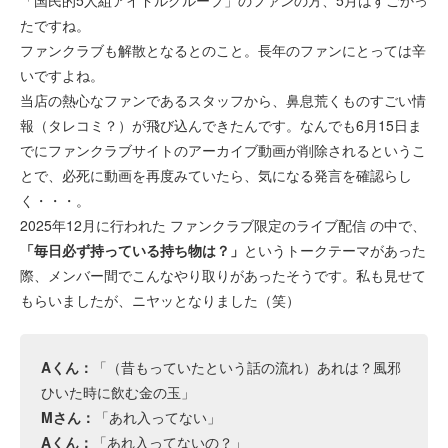
たですね。
ファンクラブも解散となるとのこと。長年のファンにとっては辛
いですよね。
当店の熱心なファンであるスタッフから、鼻息荒くものすごい情
報（タレコミ？）が飛び込んできたんです。なんでも6月15日ま
でにファンクラブサイトのアーカイブ動画が削除されるというこ
とで、必死に動画を再度みていたら、気になる発言を確認らし
く・・・。
2025年12月に行われた ファンクラブ限定のライブ配信 の中で、
「毎日必ず持っている持ち物は？」
というトークテーマがあった
際、メンバー間でこんなやり取りがあったそうです。私も見せて
もらいましたが、ニヤッとなりました（笑）
Aくん：
「（昔もっていたという話の流れ）あれは？風邪
ひいた時に飲む金の玉」
Mさん：
「あれ入ってない」
Aくん：
「あれ入ってないの？」