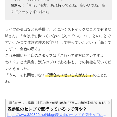
Mさん：
「そう、漢方。あれ持ってたね。高いやつね。高
くてクッソまずいやつ」
ライブの演出なども手掛け、とにかくストイックなことで有名な
Mさん。「今は持ち歩いていない（入っていない）」とのことで
すが、かつて体調管理のお守りとして持っていたという「高くて
まずい、金色の漢方」……。
これを聞いた当店のスタッフは「これって絶対にアレですよ
ね！？」と大興奮。漢方のプロである私も、その特徴を聞いてピ
ンときました。
「うん、それ間違いなく
『清心丸（せいしんがん）』
のことだ
わ。」
漢方のサツマ薬局 | 神戸の地で創業105年 37万人の相談実績
2018.12.19
表参道のセレブで流行っているって何や？
https://www.320320.net/blog/表参道のセレブで流行っているって何や？