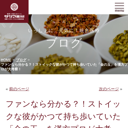
menu
いっしょに、元気に！統合医療
ブログ
HOME
ブログ
ファンなら分かる？！ストイックな彼がかつて持ち歩いていた「金の玉」を漢方プ
ロが大考察！
«
前のページ
次のページ
»
ファンなら分かる？！ストイッ
クな彼がかつて持ち歩いていた