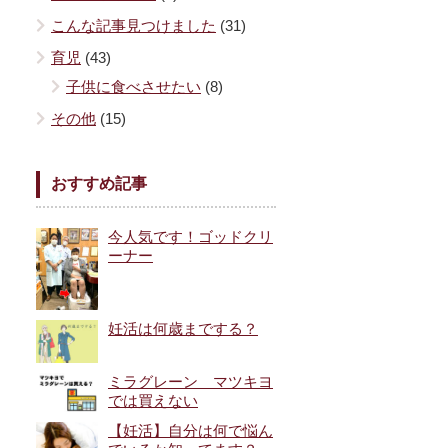
こんな記事見つけました
(31)
育児
(43)
子供に食べさせたい
(8)
その他
(15)
おすすめ記事
今人気です！ゴッドクリ
ーナー
妊活は何歳までする？
ミラグレーン マツキヨ
では買えない
【妊活】自分は何で悩ん