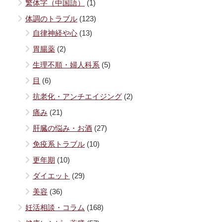
繁体字（中国語）
(1)
体調のトラブル
(123)
自律神経や心
(13)
胃腸薬
(2)
生理不順・婦人科系
(5)
目
(6)
抗老化・アンチエイジング
(2)
痛み
(21)
肝臓の悩み・お酒
(27)
免疫系トラブル
(10)
更年期
(10)
ダイエット
(29)
美容
(36)
妊活相談・コラム
(168)