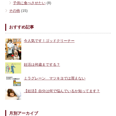
子供に食べさせたい
(8)
その他
(15)
おすすめ記事
今人気です！ゴッドクリーナー
妊活は何歳までする？
ミラグレーン マツキヨでは買えない
【妊活】自分は何で悩んでいるか知ってます？
月別アーカイブ