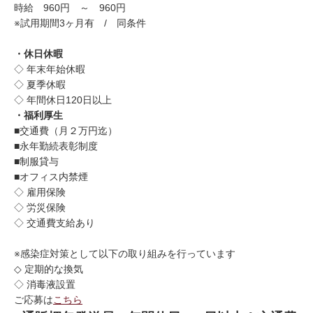
時給 960円 ～ 960円
※試用期間3ヶ月有 / 同条件
・休日休暇
◇ 年末年始休暇
◇ 夏季休暇
◇ 年間休日120日以上
・福利厚生
■交通費（月２万円迄）
■永年勤続表彰制度
■制服貸与
■オフィス内禁煙
◇ 雇用保険
◇ 労災保険
◇ 交通費支給あり
※感染症対策として以下の取り組みを行っています
◇ 定期的な換気
◇ 消毒液設置
ご応募は
こちら