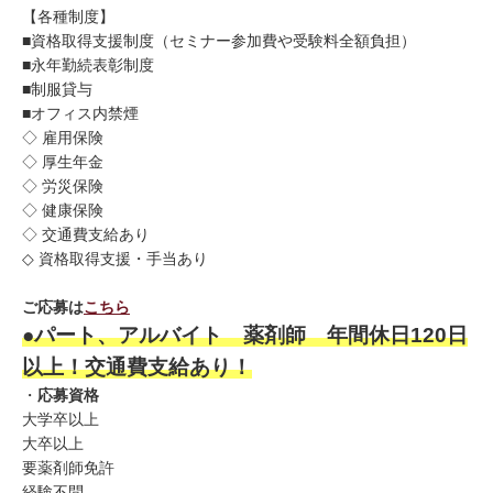
【各種制度】
■資格取得支援制度（セミナー参加費や受験料全額負担）
■永年勤続表彰制度
■制服貸与
■オフィス内禁煙
◇ 雇用保険
◇ 厚生年金
◇ 労災保険
◇ 健康保険
◇ 交通費支給あり
◇ 資格取得支援・手当あり
ご応募は
こちら
●パート、アルバイト 薬剤師
年間休日120日
以上！交通費支給あり！
・
応募資格
大学卒以上
大卒以上
要薬剤師免許
経験不問