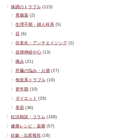
体調のトラブル
(123)
胃腸薬
(2)
生理不順・婦人科系
(5)
目
(6)
抗老化・アンチエイジング
(2)
自律神経や心
(13)
痛み
(21)
肝臓の悩み・お酒
(27)
免疫系トラブル
(10)
更年期
(10)
ダイエット
(29)
美容
(36)
妊活相談・コラム
(168)
健康レシピ・薬膳
(57)
妊娠・出産報告
(18)