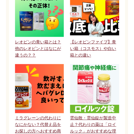
レオピンの青い箱とは？
【レオピンファイブ】青
他のレオピンとはなにが
い箱（コスモス）や白い
違うの？？
箱との違い
ミラグレーンの代わりに
雲仙散・雲仙錠が製造中
なにかない？代替え品を
止？代わりの薬は「ロイ
お探しの方へおすすめ商
ルック」がおすすめな理