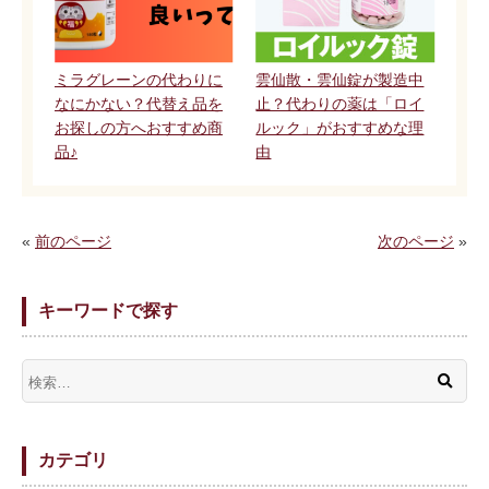
ミラグレーンの代わりに
雲仙散・雲仙錠が製造中
なにかない？代替え品を
止？代わりの薬は「ロイ
お探しの方へおすすめ商
ルック」がおすすめな理
品♪
由
«
前のページ
次のページ
»
キーワードで探す
カテゴリ