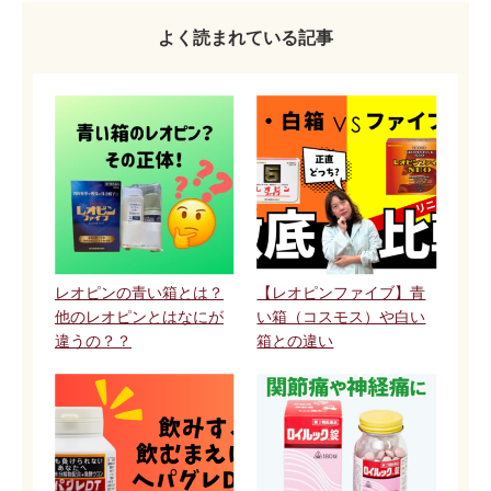
よく読まれている記事
レオピンの青い箱とは？
【レオピンファイブ】青
他のレオピンとはなにが
い箱（コスモス）や白い
違うの？？
箱との違い