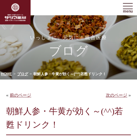
menu
いっしょに、元気に！統合医療
ブログ
HOME
ブログ
朝鮮人参・牛黄が効く～(^^)若甦ドリンク！
«
前のページ
次のページ
»
朝鮮人参・牛黄が効く～(^^)若
甦ドリンク！