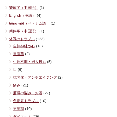
繁体字（中国語）
(1)
English（英語）
(4)
tiếng việt（ベトナム語）
(1)
簡体字（中国語）
(1)
体調のトラブル
(123)
自律神経や心
(13)
胃腸薬
(2)
生理不順・婦人科系
(5)
目
(6)
抗老化・アンチエイジング
(2)
痛み
(21)
肝臓の悩み・お酒
(27)
免疫系トラブル
(10)
更年期
(10)
ダイエット
(29)