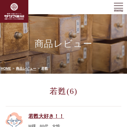
menu
商品レビュー
HOME
商品レビュー
若甦
若甦(6)
若甦大好き！！
M様 80代 女性