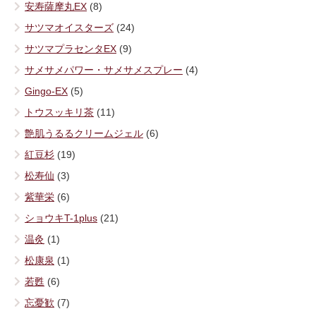
安寿薩摩丸EX
(8)
サツマオイスターズ
(24)
サツマプラセンタEX
(9)
サメサメパワー・サメサメスプレー
(4)
Gingo-EX
(5)
トウスッキリ茶
(11)
艶肌うるるクリームジェル
(6)
紅豆杉
(19)
松寿仙
(3)
紫華栄
(6)
ショウキT-1plus
(21)
温灸
(1)
松康泉
(1)
若甦
(6)
忘憂歓
(7)