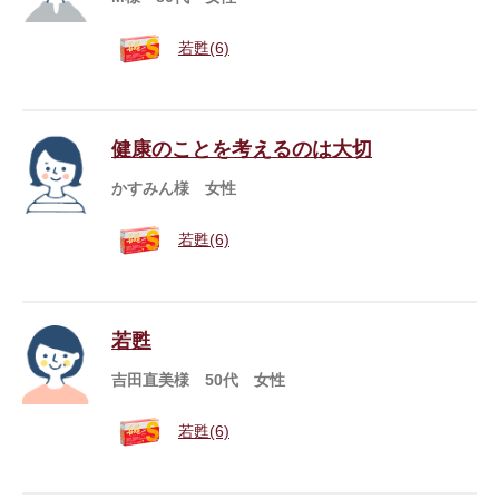
若甦(6)
健康のことを考えるのは大切
かすみん様 女性
若甦(6)
若甦
吉田直美様 50代 女性
若甦(6)