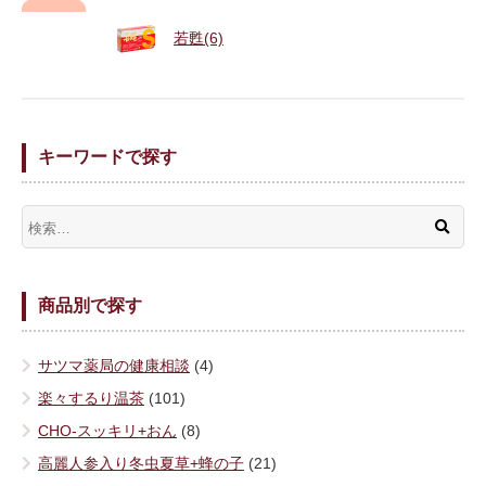
若甦(6)
キーワードで探す
商品別で探す
サツマ薬局の健康相談
(4)
楽々するり温茶
(101)
CHO-スッキリ+おん
(8)
高麗人参入り冬虫夏草+蜂の子
(21)