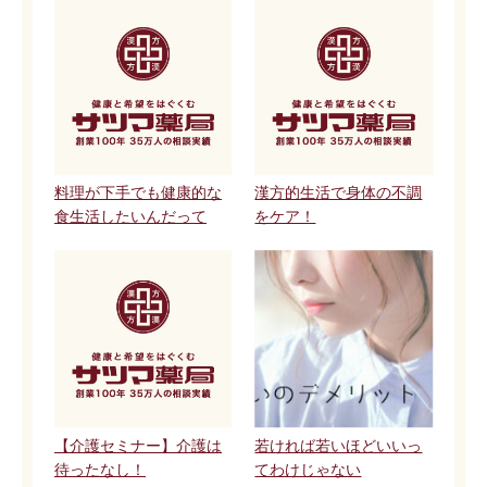
料理が下手でも健康的な
漢方的生活で身体の不調
食生活したいんだって
をケア！
【介護セミナー】介護は
若ければ若いほどいいっ
待ったなし！
てわけじゃない