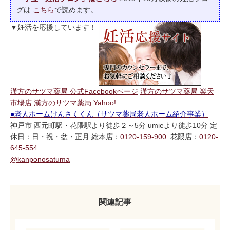
グは
こちら
で読めます。
▼妊活を応援しています！
漢方のサツマ薬局 公式Facebookページ
漢方のサツマ薬局 楽天
市場店
漢方のサツマ薬局 Yahoo!
●老人ホームけんさくくん（サツマ薬局老人ホーム紹介事業）
神戸市 西元町駅・花隈駅より徒歩２～5分 umieより徒歩10分 定
休日：日・祝・盆・正月 総本店：
0120-159-900
花隈店：
0120-
645-554
@kanponosatuma
関連記事