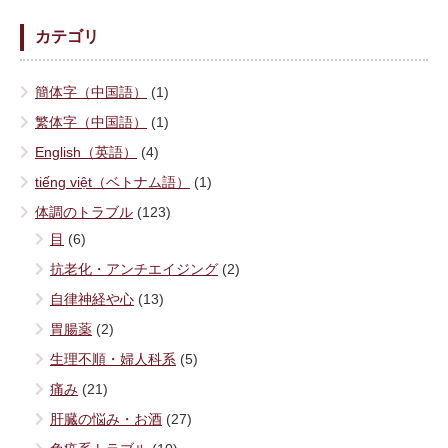
カテゴリ
簡体字（中国語）
(1)
繁体字（中国語）
(1)
English（英語）
(4)
tiếng việt（ベトナム語）
(1)
体調のトラブル
(123)
目
(6)
抗老化・アンチエイジング
(2)
自律神経や心
(13)
胃腸薬
(2)
生理不順・婦人科系
(5)
痛み
(21)
肝臓の悩み・お酒
(27)