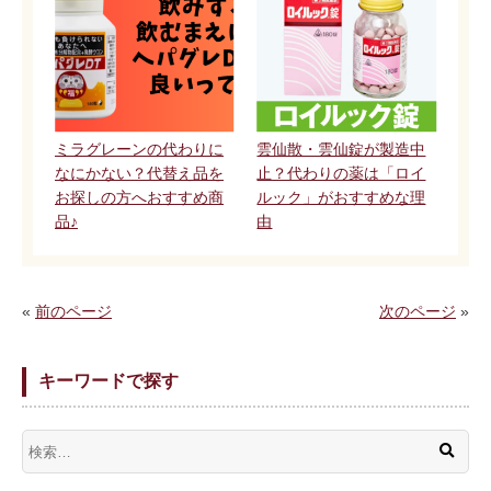
ミラグレーンの代わりに
雲仙散・雲仙錠が製造中
なにかない？代替え品を
止？代わりの薬は「ロイ
お探しの方へおすすめ商
ルック」がおすすめな理
品♪
由
«
前のページ
次のページ
»
キーワードで探す