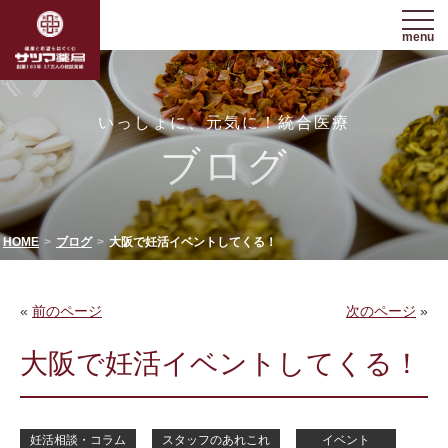
menu
いっしょに、元気に！統合医療
ブログ
HOME
ブログ
大阪で妊活イベントしてくる！
«
前のページ
次のページ
»
大阪で妊活イベントしてくる！
妊活相談・コラム
スタッフのあれこれ
イベント