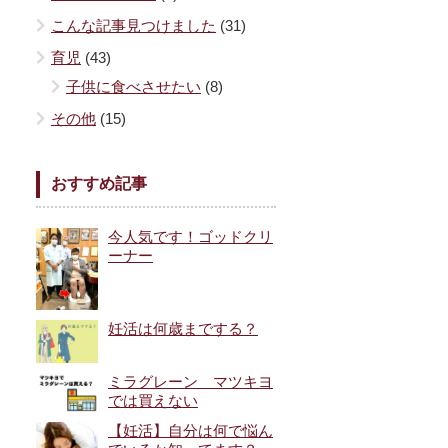
こんな記事見つけました
(31)
育児
(43)
子供に食べさせたい
(8)
その他
(15)
おすすめ記事
今人気です！ゴッドクリ
ーナー
妊活は何歳までする？
ミラグレーン マツキヨ
では買えない
【妊活】自分は何で悩ん