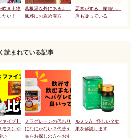
か吹き出物
葛根湯以外にあるよ、
悪寒がする、頭痛い、
したい！
風邪にお薦め漢方
肩も凝っている
く読まれている記事
ファイブ】
ミラグレーンの代わり
ルミンA 怪しい？効
スモス）や
になにかない？代替え
果を解説します
違い
品をお探しの方へおす