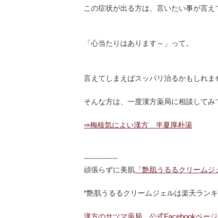
この症状が出る方は、言いたい事が言え
「心当たりはあります～」って。
言えてしまえばスッパリ治るかもしれま
そんな方は、一度漢方薬局に相談してみ
⇒梅核気によい漢方 半夏厚朴湯
--------------
頑張らずに美肌
「艶肌うるるクリームジ
*艶肌うるるクリームジェルは楽天ランキ
漢方のサツマ薬局 公式Facebookページ