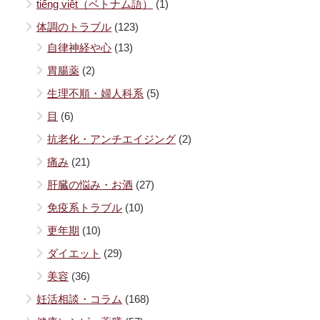
tiếng việt（ベトナム語）
(1)
体調のトラブル
(123)
自律神経や心
(13)
胃腸薬
(2)
生理不順・婦人科系
(5)
目
(6)
抗老化・アンチエイジング
(2)
痛み
(21)
肝臓の悩み・お酒
(27)
免疫系トラブル
(10)
更年期
(10)
ダイエット
(29)
美容
(36)
妊活相談・コラム
(168)