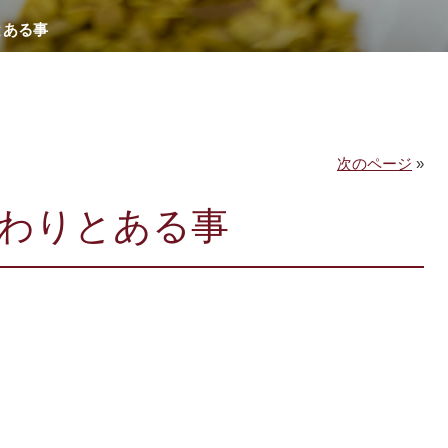
とある事
次のページ
»
わりとある事