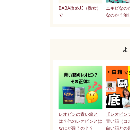
BABA改めJJ（熟女）
ニキビなの
で
なのか？治
よ
レオピンの青い箱と
【レオピン
は？他のレオピンとは
青い箱（コ
なにが違うの？？
白い箱との