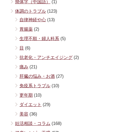
簡体字（中国語）
(1)
体調のトラブル
(123)
自律神経や心
(13)
胃腸薬
(2)
生理不順・婦人科系
(5)
目
(6)
抗老化・アンチエイジング
(2)
痛み
(21)
肝臓の悩み・お酒
(27)
免疫系トラブル
(10)
更年期
(10)
ダイエット
(29)
美容
(36)
妊活相談・コラム
(168)