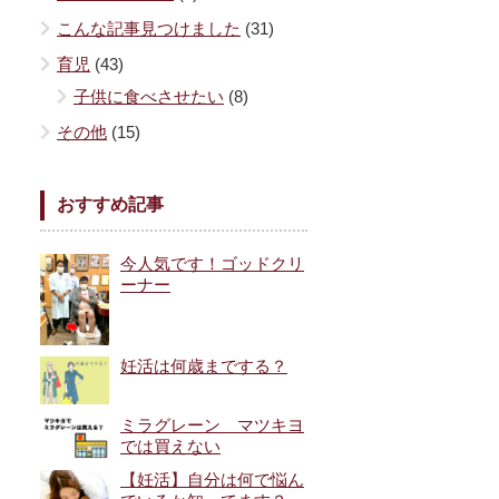
こんな記事見つけました
(31)
育児
(43)
子供に食べさせたい
(8)
その他
(15)
おすすめ記事
今人気です！ゴッドクリ
ーナー
妊活は何歳までする？
ミラグレーン マツキヨ
では買えない
【妊活】自分は何で悩ん