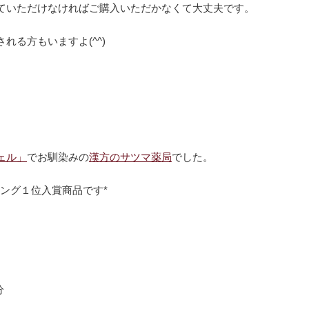
ていただけなければご購入いただかなくて大丈夫です。
れる方もいますよ(^^)
ェル」
でお馴染みの
漢方のサツマ薬局
でした。
ング１位入賞商品です*
分