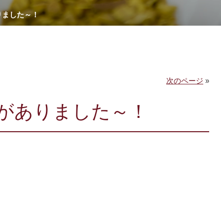
りました～！
次のページ
»
告がありました～！