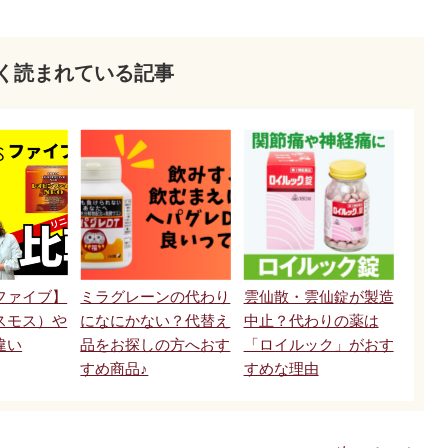
く読まれている記事
ファイブ】
ミラグレーンの代わり
雲仙散・雲仙錠が製造
スモス）や
になにかない？代替え
中止？代わりの薬は
違い
品をお探しの方へおす
「ロイルック」がおす
すめ商品♪
すめな理由