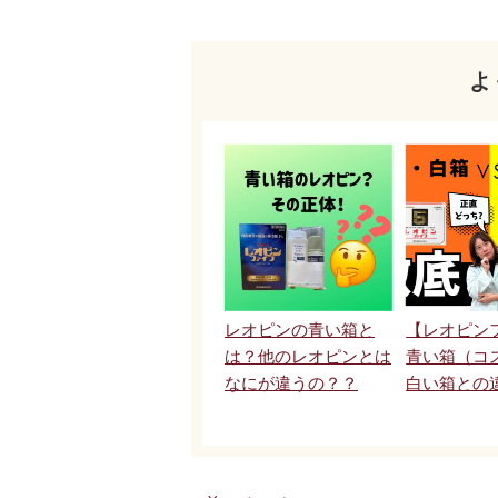
よ
レオピンの青い箱と
【レオピン
は？他のレオピンとは
青い箱（コ
なにが違うの？？
白い箱との