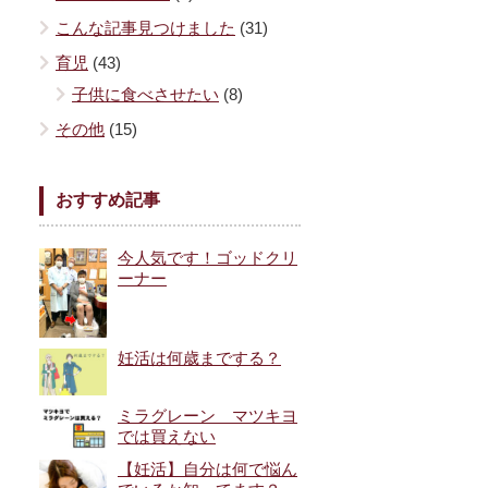
こんな記事見つけました
(31)
育児
(43)
子供に食べさせたい
(8)
その他
(15)
おすすめ記事
今人気です！ゴッドクリ
ーナー
妊活は何歳までする？
ミラグレーン マツキヨ
では買えない
【妊活】自分は何で悩ん