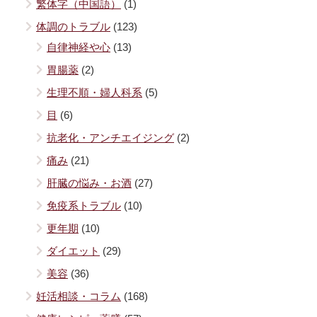
繁体字（中国語）
(1)
体調のトラブル
(123)
自律神経や心
(13)
胃腸薬
(2)
生理不順・婦人科系
(5)
目
(6)
抗老化・アンチエイジング
(2)
痛み
(21)
肝臓の悩み・お酒
(27)
免疫系トラブル
(10)
更年期
(10)
ダイエット
(29)
美容
(36)
妊活相談・コラム
(168)