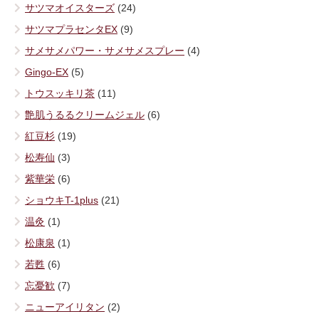
サツマオイスターズ
(24)
サツマプラセンタEX
(9)
サメサメパワー・サメサメスプレー
(4)
Gingo-EX
(5)
トウスッキリ茶
(11)
艶肌うるるクリームジェル
(6)
紅豆杉
(19)
松寿仙
(3)
紫華栄
(6)
ショウキT-1plus
(21)
温灸
(1)
松康泉
(1)
若甦
(6)
忘憂歓
(7)
ニューアイリタン
(2)