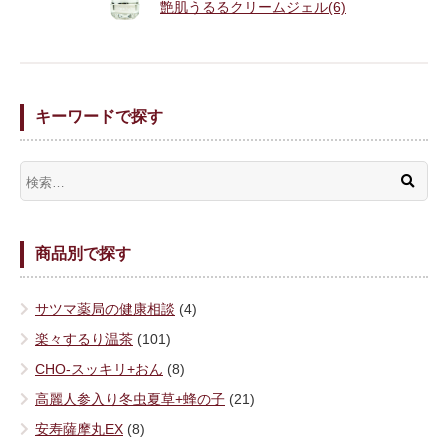
艶肌うるるクリームジェル(6)
キーワードで探す
商品別で探す
サツマ薬局の健康相談
(4)
楽々するり温茶
(101)
CHO-スッキリ+おん
(8)
高麗人参入り冬虫夏草+蜂の子
(21)
安寿薩摩丸EX
(8)