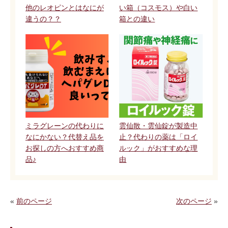
他のレオピンとはなにが
い箱（コスモス）や白い
違うの？？
箱との違い
ミラグレーンの代わりに
雲仙散・雲仙錠が製造中
なにかない？代替え品を
止？代わりの薬は「ロイ
お探しの方へおすすめ商
ルック」がおすすめな理
品♪
由
«
前のページ
次のページ
»