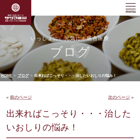
menu
いっしょに、元気に！統合医療
ブログ
HOME
ブログ
出来ればこっそり・・・治したいおしりの悩み！
«
前のページ
次のページ
»
出来ればこっそり・・・治した
いおしりの悩み！