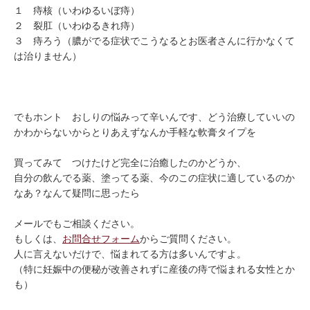
１ 痔核（いわゆるいぼ痔）
２ 裂肛（いわゆるきれ痔）
３ 痔ろう（膿がでる症状でこうなるとお医者さんに行かなくて
は治りません）
でもホント おしりの悩みって辛いんです、どう治療していいの
かわからないからとりあえずなんか手軽な軟膏タイプを
買ってみて つけたけど完全に治癒したのかどうか、
自分の飲んでる薬、塗ってる薬、今のこの症状に適しているのか
なあ？なんて疑問に思ったら
メールでもご相談ください。
もしくは、
お問合せフォーム
からご質問ください。
人に言えないだけで、悩まれてる方は多いんですよ。
（特に妊娠中の便秘が改善されずに産後の痔で悩まれる女性とか
も）