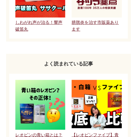
しわがれ声が治る！響声
膀胱炎を治す市販薬あり
破笛丸
ます
よく読まれている記事
レオピンの青い箱とは？
【レオピンファイブ】青