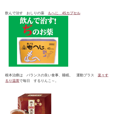
飲んで治す おしりの薬
もへじ 45カプセル
根本治療は バランスの良い食事、睡眠、 運動プラス
楽々す
るり温茶
で毎日 するりんこ～。