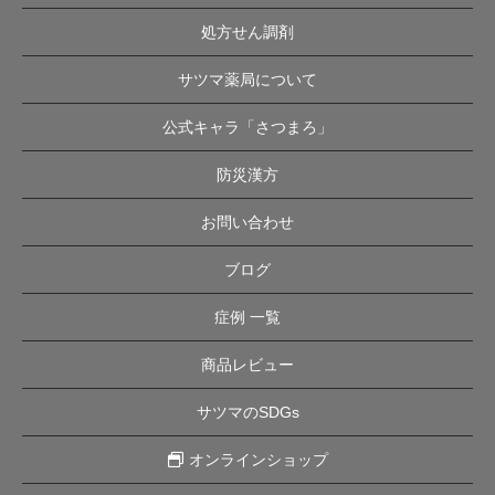
処方せん調剤
サツマ薬局について
公式キャラ「さつまろ」
防災漢方
お問い合わせ
ブログ
症例 一覧
商品レビュー
サツマのSDGs
オンラインショップ