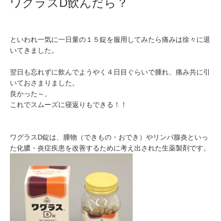
ワグラスD飲んだら？
といわれ一気に一日量の１５錠を服用してみたら痛みは徐々に退
いてきました。
翌日も忘れずに飲んでようやく４日目ぐらいで腫れ、痛み共に引
いておさまりました。
良かった～。
これでスムーズに寝返りもできる！！
ワグラスD錠は、腫物（できもの・おでき）やリンパ腺炎といっ
た化膿・炎症疾患を改善するために考え出された生薬製剤です。