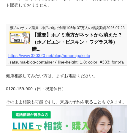
ト販売しておりません。
漢方のサツマ薬局 | 神戸の地で創業105年 37万人の相談実績
2026.07.23
【重要】ホノミ漢方がネットから消えた？
（ホノビエン・ビスキン・ワグラス等）
購...
https://www.320320.net/blog/honomigakieta
.satsuma-blog-container { line-height: 1.8; color: #333; font-fa
mily: "Helvetica Neue", Arial, "Hiragino Kaku Gothic ProN", "Hi
ragino Sans", Meiryo, sans-serif; } .satsuma-blog-container h
健康相談してみたい方は、まずお電話ください。
2 { color: #d32f2f; /* サツマ薬局様のイメージに近い赤色 */ bor
der-left: 5px solid #d32f2f; padding: 0.5em 0.8em; backgroun
0120-159-900（日・祝定休日）
d: #fdf2f2; margin-top: 2em; } .satsuma-blog-container h3 { b
order-bottom: 2px...
そのまま相談も可能ですし、来店の予約を取ることもできます。