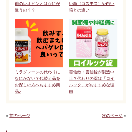
他のレオピンとはなにが
い箱（コスモス）や白い
違うの？？
箱との違い
ミラグレーンの代わりに
雲仙散・雲仙錠が製造中
なにかない？代替え品を
止？代わりの薬は「ロイ
お探しの方へおすすめ商
ルック」がおすすめな理
品♪
由
«
前のページ
次のページ
»