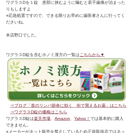
ワグラスDを１錠 患部に挟むように噛むと若干歯痛が治まった
りもしますよ
※応急処置ですので、できる限りお早めに歯医者さんに行ってく
ださいね。
本店野口でした。
ワグラスD錠を含むホノミ漢方の一覧は
こちらから▼
⇒ブログ「首のリンパ節炎に効く 街で買えるお薬」はこちら
⇒ワグラスD錠の価格はこちら
ワグラスD錠は
楽天市場
、
Amazon
、
Yahoo！
では基本的に購入
できません。
※メーカーがネット販売を禁止しているため正規取扱店ではネッ