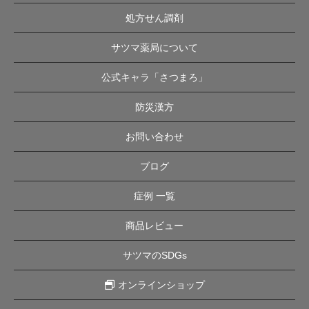
処方せん調剤
サツマ薬局について
公式キャラ「さつまろ」
防災漢方
お問い合わせ
ブログ
症例 一覧
商品レビュー
サツマのSDGs
オンラインショップ