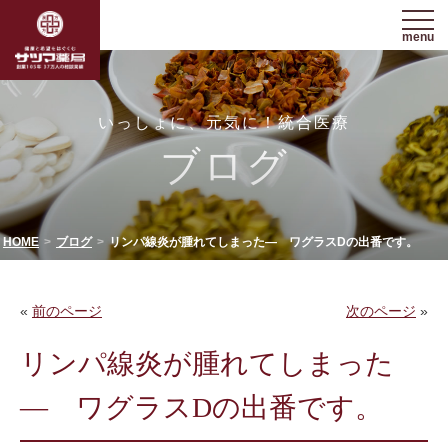
menu
いっしょに、元気に！統合医療
ブログ
HOME
ブログ
リンパ線炎が腫れてしまった― ワグラスDの出番です。
«
前のページ
次のページ
»
リンパ線炎が腫れてしまった
― ワグラスDの出番です。