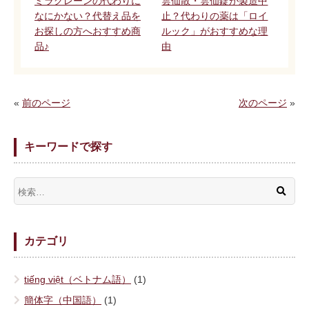
ミラグレーンの代わりに
雲仙散・雲仙錠が製造中
なにかない？代替え品を
止？代わりの薬は「ロイ
お探しの方へおすすめ商
ルック」がおすすめな理
品♪
由
«
前のページ
次のページ
»
キーワードで探す
カテゴリ
tiếng việt（ベトナム語）
(1)
簡体字（中国語）
(1)