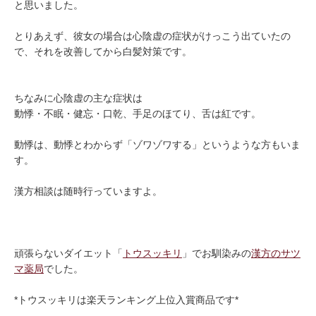
と思いました。
とりあえず、彼女の場合は心陰虚の症状がけっこう出ていたの
で、それを改善してから白髪対策です。
ちなみに心陰虚の主な症状は
動悸・不眠・健忘・口乾、手足のほてり、舌は紅です。
動悸は、動悸とわからず「ゾワゾワする」というような方もいま
す。
漢方相談は随時行っていますよ。
頑張らないダイエット「
トウスッキリ
」でお馴染みの
漢方のサツ
マ薬局
でした。
*トウスッキリは楽天ランキング上位入賞商品です*