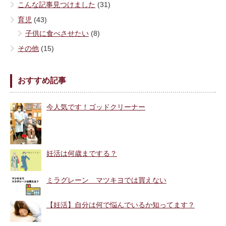
こんな記事見つけました
(31)
育児
(43)
子供に食べさせたい
(8)
その他
(15)
おすすめ記事
今人気です！ゴッドクリーナー
妊活は何歳までする？
ミラグレーン マツキヨでは買えない
【妊活】自分は何で悩んでいるか知ってます？