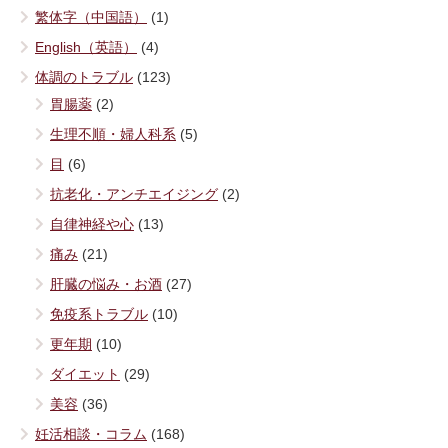
繁体字（中国語）
(1)
English（英語）
(4)
体調のトラブル
(123)
胃腸薬
(2)
生理不順・婦人科系
(5)
目
(6)
抗老化・アンチエイジング
(2)
自律神経や心
(13)
痛み
(21)
肝臓の悩み・お酒
(27)
免疫系トラブル
(10)
更年期
(10)
ダイエット
(29)
美容
(36)
妊活相談・コラム
(168)