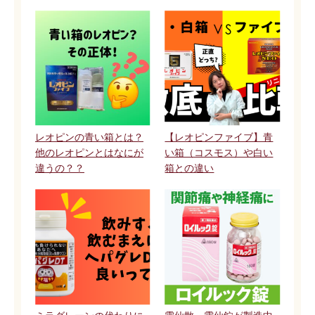
レオピンの青い箱とは？
【レオピンファイブ】青
他のレオピンとはなにが
い箱（コスモス）や白い
違うの？？
箱との違い