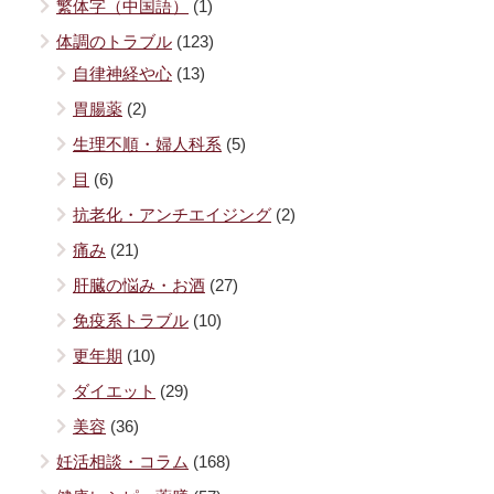
繁体字（中国語）
(1)
体調のトラブル
(123)
自律神経や心
(13)
胃腸薬
(2)
生理不順・婦人科系
(5)
目
(6)
抗老化・アンチエイジング
(2)
痛み
(21)
肝臓の悩み・お酒
(27)
免疫系トラブル
(10)
更年期
(10)
ダイエット
(29)
美容
(36)
妊活相談・コラム
(168)