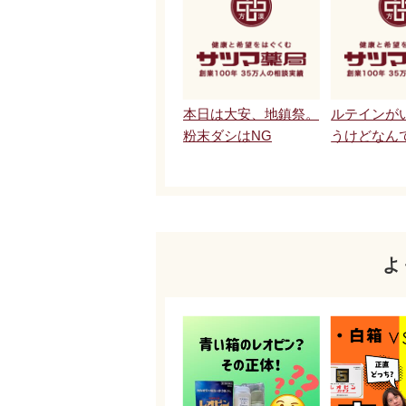
本日は大安、地鎮祭。
ルテインが
粉末ダシはNG
うけどなん
よ