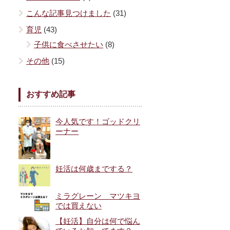
こんな記事見つけました
(31)
育児
(43)
子供に食べさせたい
(8)
その他
(15)
おすすめ記事
今人気です！ゴッドクリ
ーナー
妊活は何歳までする？
ミラグレーン マツキヨ
では買えない
【妊活】自分は何で悩ん