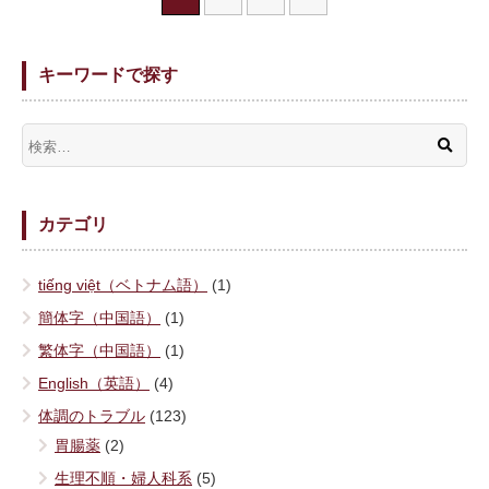
キーワードで探す
カテゴリ
tiếng việt（ベトナム語）
(1)
簡体字（中国語）
(1)
繁体字（中国語）
(1)
English（英語）
(4)
体調のトラブル
(123)
胃腸薬
(2)
生理不順・婦人科系
(5)