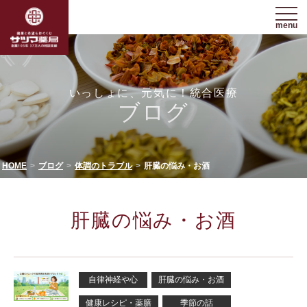
menu
いっしょに、元気に！統合医療
ブログ
HOME
ブログ
体調のトラブル
肝臓の悩み・お酒
肝臓の悩み・お酒
自律神経や心
肝臓の悩み・お酒
健康レシピ・薬膳
季節の話