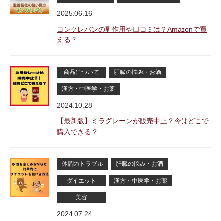
2025.06.16
コンクレバンの副作用や口コミは？Amazonで買
える？
商品について
肝臓の悩み・お酒
漢方・中医学・お薬
2024.10.28
【最新版】ミラグレーンが販売中止？今はどこで
購入できる？
体調のトラブル
肝臓の悩み・お酒
ダイエット
漢方・中医学・お薬
美容
2024.07.24