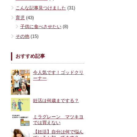
こんな記事見つけました
(31)
育児
(43)
子供に食べさせたい
(8)
その他
(15)
おすすめ記事
今人気です！ゴッドクリ
ーナー
妊活は何歳までする？
ミラグレーン マツキヨ
では買えない
【妊活】自分は何で悩ん