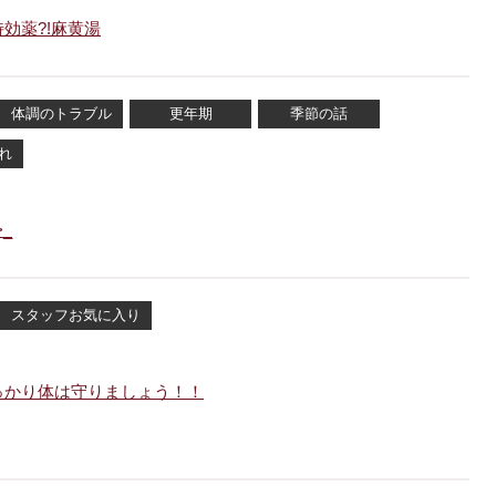
効薬?!麻黄湯
体調のトラブル
更年期
季節の話
れ
_
スタッフお気に入り
っかり体は守りましょう！！