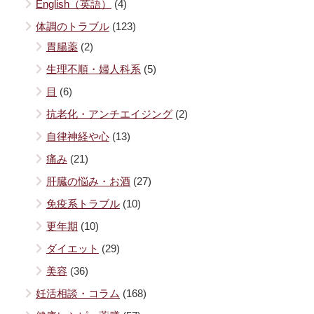
English（英語）
(4)
体調のトラブル
(123)
胃腸薬
(2)
生理不順・婦人科系
(5)
目
(6)
抗老化・アンチエイジング
(2)
自律神経や心
(13)
痛み
(21)
肝臓の悩み・お酒
(27)
免疫系トラブル
(10)
更年期
(10)
ダイエット
(29)
美容
(36)
妊活相談・コラム
(168)