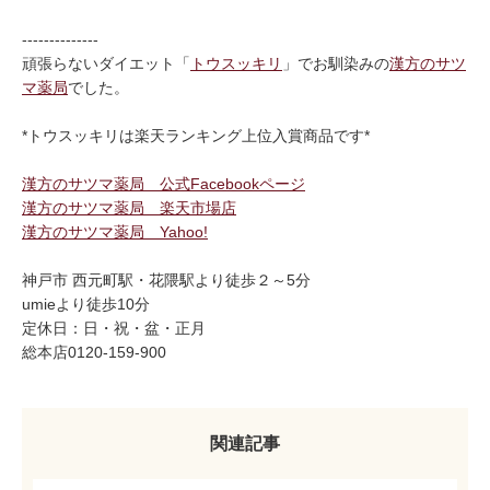
--------------
頑張らないダイエット「
トウスッキリ
」でお馴染みの
漢方のサツ
マ薬局
でした。
*トウスッキリは楽天ランキング上位入賞商品です*
漢方のサツマ薬局 公式Facebookページ
漢方のサツマ薬局 楽天市場店
漢方のサツマ薬局 Yahoo!
神戸市 西元町駅・花隈駅より徒歩２～5分
umieより徒歩10分
定休日：日・祝・盆・正月
総本店0120-159-900
関連記事