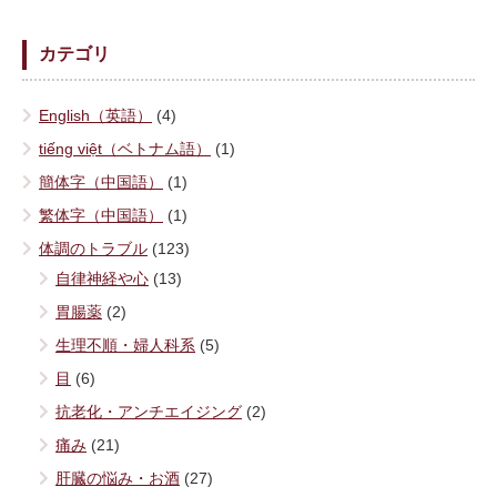
カテゴリ
English（英語）
(4)
tiếng việt（ベトナム語）
(1)
簡体字（中国語）
(1)
繁体字（中国語）
(1)
体調のトラブル
(123)
自律神経や心
(13)
胃腸薬
(2)
生理不順・婦人科系
(5)
目
(6)
抗老化・アンチエイジング
(2)
痛み
(21)
肝臓の悩み・お酒
(27)