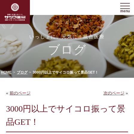
menu
いっしょに、元気に！統合医療
ブログ
HOME
ブログ
3000円以上でサイコロ振って景品GET！
«
前のページ
次のページ
»
3000円以上でサイコロ振って景
品GET！