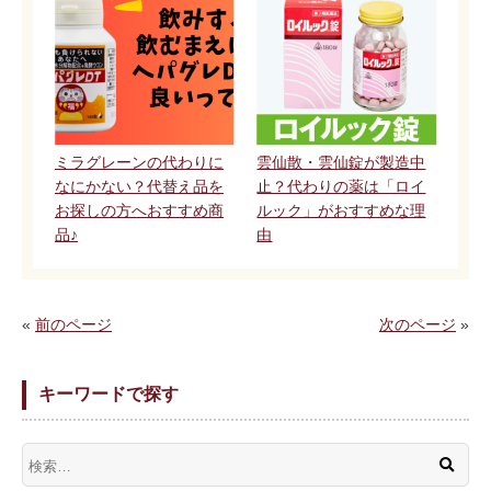
ミラグレーンの代わりに
雲仙散・雲仙錠が製造中
なにかない？代替え品を
止？代わりの薬は「ロイ
お探しの方へおすすめ商
ルック」がおすすめな理
品♪
由
«
前のページ
次のページ
»
キーワードで探す