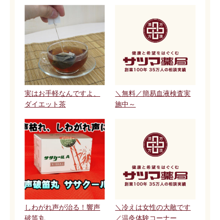
実はお手軽なんですよ、
＼無料／簡易血液検査実
ダイエット茶
施中～
しわがれ声が治る！響声
＼冷えは女性の大敵です
破笛丸
／温灸体験コーナー