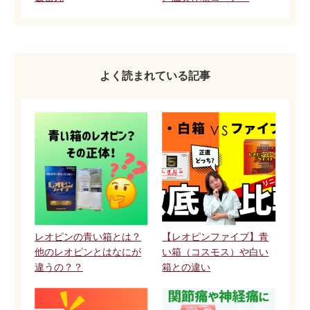
よく読まれている記事
レオピンの青い箱とは？
【レオピンファイブ】青
他のレオピンとはなにが
い箱（コスモス）や白い
違うの？？
箱との違い