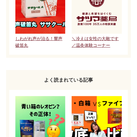
しわがれ声が治る！響声
＼冷えは女性の大敵です
破笛丸
／温灸体験コーナー
よく読まれている記事