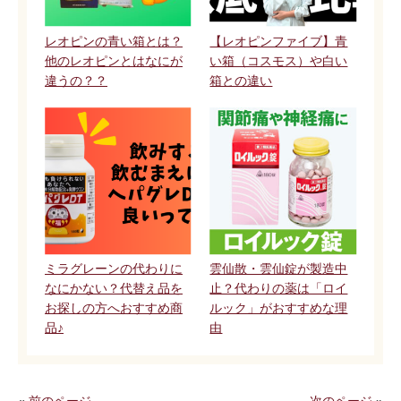
レオピンの青い箱とは？
【レオピンファイブ】青
他のレオピンとはなにが
い箱（コスモス）や白い
違うの？？
箱との違い
ミラグレーンの代わりに
雲仙散・雲仙錠が製造中
なにかない？代替え品を
止？代わりの薬は「ロイ
お探しの方へおすすめ商
ルック」がおすすめな理
品♪
由