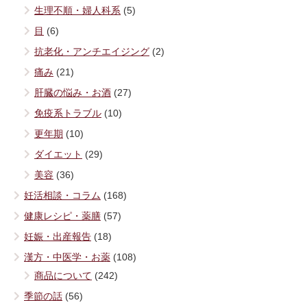
生理不順・婦人科系
(5)
目
(6)
抗老化・アンチエイジング
(2)
痛み
(21)
肝臓の悩み・お酒
(27)
免疫系トラブル
(10)
更年期
(10)
ダイエット
(29)
美容
(36)
妊活相談・コラム
(168)
健康レシピ・薬膳
(57)
妊娠・出産報告
(18)
漢方・中医学・お薬
(108)
商品について
(242)
季節の話
(56)