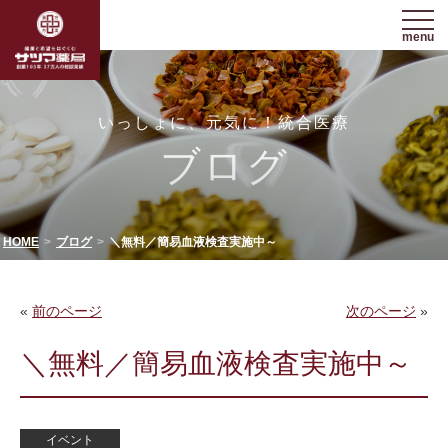
menu
いっしょに、元気に！統合医療
ブログ
HOME
ブログ
＼無料／簡易血液検査実施中～
«
前のページ
次のページ
»
＼無料／簡易血液検査実施中～
イベント