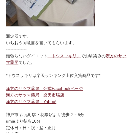
測定器です。
いちおう同意書を書いてもらいます。
--------------
頑張らないダイエット
「トウスッキリ」
でお馴染みの
漢方のサツ
マ薬局
でした。
*トウスッキリは楽天ランキング上位入賞商品です*
漢方のサツマ薬局 公式Facebookページ
漢方のサツマ薬局 楽天市場店
漢方のサツマ薬局 Yahoo!
神戸市 西元町駅・花隈駅より徒歩２～5分
umieより徒歩10分
定休日：日・祝・盆・正月