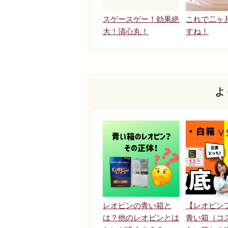
スゲースゲー！効果絶
これで二ヶ
大！清心丸！
すね！
よ
レオピンの青い箱と
【レオピン
は？他のレオピンとは
青い箱（コ