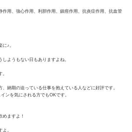
静作用、強心作用、利胆作用、鎮痙作用、抗炎症作用、抗血管
楽に♪。
うしようもない日もありますよね。
す。
方、納期の迫っている仕事を抱えている人などに好評です。
ェインを気にされる方でもOKです。
飲めますよ！
すよ。