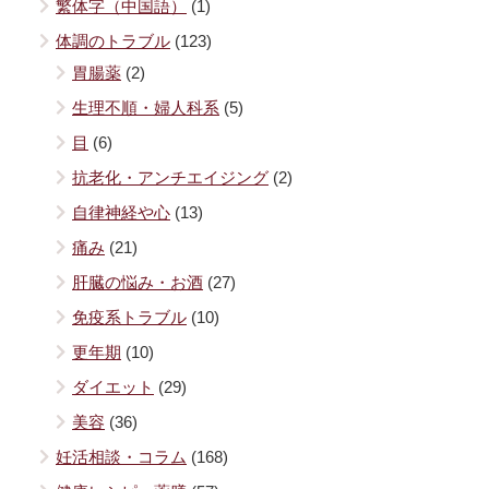
繁体字（中国語）
(1)
体調のトラブル
(123)
胃腸薬
(2)
生理不順・婦人科系
(5)
目
(6)
抗老化・アンチエイジング
(2)
自律神経や心
(13)
痛み
(21)
肝臓の悩み・お酒
(27)
免疫系トラブル
(10)
更年期
(10)
ダイエット
(29)
美容
(36)
妊活相談・コラム
(168)