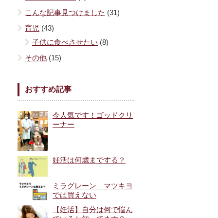
こんな記事見つけました
(31)
育児
(43)
子供に食べさせたい
(8)
その他
(15)
おすすめ記事
今人気です！ゴッドクリ
ーナー
妊活は何歳までする？
ミラグレーン マツキヨ
では買えない
【妊活】自分は何で悩ん