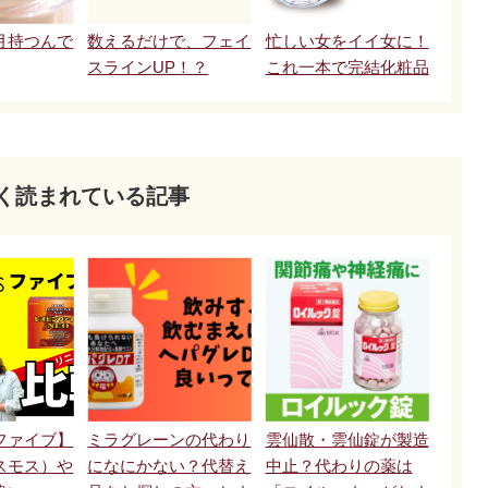
月持つんで
数えるだけで、フェイ
忙しい女をイイ女に！
スラインUP！？
これ一本で完結化粧品
く読まれている記事
ファイブ】
ミラグレーンの代わり
雲仙散・雲仙錠が製造
スモス）や
になにかない？代替え
中止？代わりの薬は