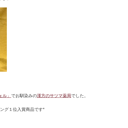
ェル」
でお馴染みの
漢方のサツマ薬局
でした。
ング１位入賞商品です*