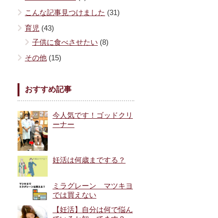
こんな記事見つけました
(31)
育児
(43)
子供に食べさせたい
(8)
その他
(15)
おすすめ記事
今人気です！ゴッドクリ
ーナー
妊活は何歳までする？
ミラグレーン マツキヨ
では買えない
【妊活】自分は何で悩ん