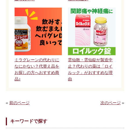
ミラグレーンの代わりに
雲仙散・雲仙錠が製造中
なにかない？代替え品を
止？代わりの薬は「ロイ
お探しの方へおすすめ商
ルック」がおすすめな理
品♪
由
«
前のページ
次のページ
»
キーワードで探す