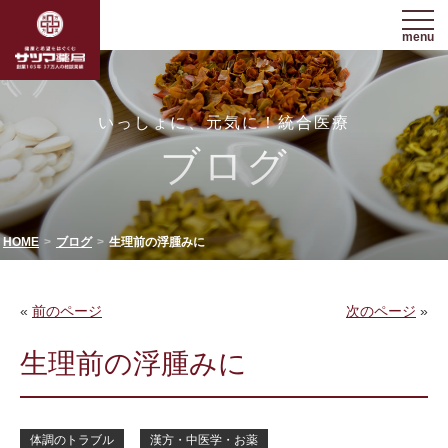
menu
いっしょに、元気に！統合医療
ブログ
HOME
ブログ
生理前の浮腫みに
«
前のページ
次のページ
»
生理前の浮腫みに
体調のトラブル
漢方・中医学・お薬