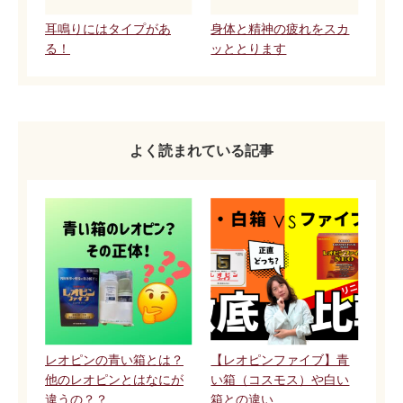
耳鳴りにはタイプがあ
身体と精神の疲れをスカ
る！
ッととります
よく読まれている記事
レオピンの青い箱とは？
【レオピンファイブ】青
他のレオピンとはなにが
い箱（コスモス）や白い
違うの？？
箱との違い