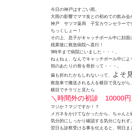
今日の神戸はすごい雨。
大雨の影響でママ友との初めての飲み会
神戸 サツマ薬局 子宝カウンセラーで
ちっくしょー！
その上、息子がキャッチボール中に顔面
残業後に救急病院へ直行！
9時半まで病院にいました・・・。
ねぇねぇ、なんでキャッチボール中によ
頬のあたりの骨を骨折って・・・。
よそ
歯も折れたかもしれないって、
救急車で搬送される人を横目で見ながら
横目でチラリと見たら
＼時間外の初診 10000
マジか？マジですか！？
メガネをかけてなかったから、ちゃんと
気分的にしっかり確認する気分になれず
翌日も診察受ける事を伝えると、明日ま