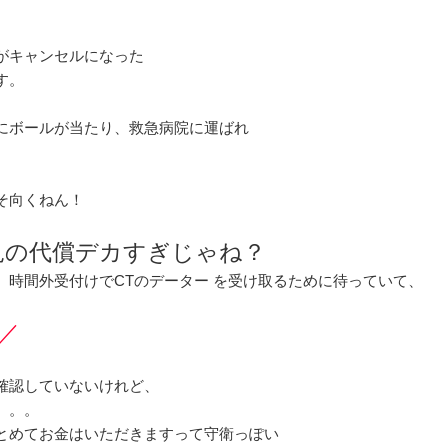
がキャンセルになった
す。
にボールが当たり、救急病院に運ばれ
そ向くねん！
見の代償デカすぎじゃね？
、時間外受付けでCTのデーター を受け取るために待っていて、
円／
確認していないけれど、
。。。
とめてお金はいただきますって守衛っぽい