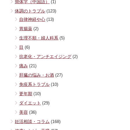
簡体字（中国語）
(1)
体調のトラブル
(123)
自律神経や心
(13)
胃腸薬
(2)
生理不順・婦人科系
(5)
目
(6)
抗老化・アンチエイジング
(2)
痛み
(21)
肝臓の悩み・お酒
(27)
免疫系トラブル
(10)
更年期
(10)
ダイエット
(29)
美容
(36)
妊活相談・コラム
(168)