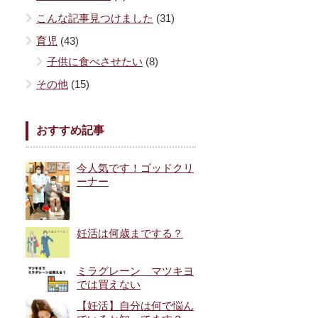
こんな記事見つけました
(31)
育児
(43)
子供に食べさせたい
(8)
その他
(15)
おすすめ記事
今人気です！ゴッドクリ
ーナー
妊活は何歳までする？
ミラグレーン マツキヨ
では買えない
【妊活】自分は何で悩ん