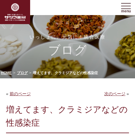
menu
いっしょに、元気に！統合医療
ブログ
HOME
ブログ
増えてます、クラミジアなどの性感染症
«
前のページ
次のページ
»
増えてます、クラミジアなどの
性感染症