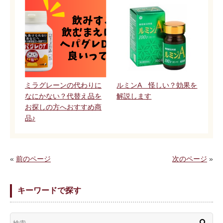
ミラグレーンの代わりに
ルミンA 怪しい？効果を
なにかない？代替え品を
解説します
お探しの方へおすすめ商
品♪
«
前のページ
次のページ
»
キーワードで探す