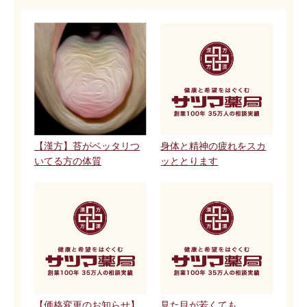
【漢方】苔がベッタリつ
身体と精神の疲れをスカ
いてる方の体質
ッととります
【価格変更のお知らせ】
見た目が若くても