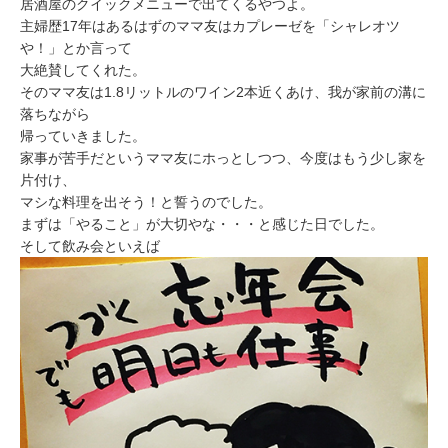
居酒屋のクイックメニューで出てくるやつよ。
主婦歴17年はあるはずのママ友はカプレーゼを「シャレオツ
や！」とか言って
大絶賛してくれた。
そのママ友は1.8リットルのワイン2本近くあけ、我が家前の溝に
落ちながら
帰っていきました。
家事が苦手だというママ友にホっとしつつ、今度はもう少し家を
片付け、
マシな料理を出そう！と誓うのでした。
まずは「やること」が大切やな・・・と感じた日でした。
そして飲み会といえば