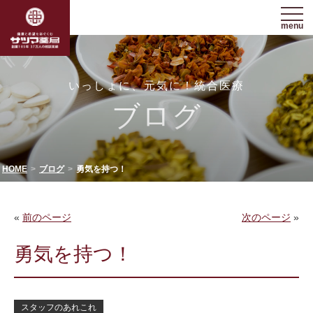
menu
いっしょに、元気に！統合医療
ブログ
HOME
ブログ
勇気を持つ！
«
前のページ
次のページ
»
勇気を持つ！
スタッフのあれこれ