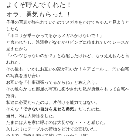
よくぞ呼んでくれた！
オラ、勇気もらった！
子供の写真が飾られていたのでメガネをかけてちゃんと見ようと
したら
「ホコリが乗っかってるからメガネかけないで！」
と言われたし、洗濯物がなぜかリビングに積まれていてレースが
見えたから
「パンツじゃないのか？」と心配したけれど、もうええねんと言
われた。
その後も、いかにお互いの家が汚いか！をアピールし、汚い自宅
の写真を送り合い
お互いを「仕事頑張ってるからね」と称え合う。
その散らかった部屋の写真に癒やされた私が勇気をもって自宅へ
招待。
私達に必要だったのは、片付ける能力ではない。
そんな
「できない自分を見せる勇気」
だったのね。
当日、私は大掃除をした。
たまには人を家に呼ぶのは大切やな・・・と感じた。
久しぶりにテーブルの荷物をどけて全面拭いた。
今まで、荷物を避けて拭いていたから（笑）