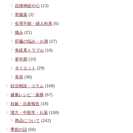
自律神経や心
(13)
胃腸薬
(2)
生理不順・婦人科系
(5)
痛み
(21)
肝臓の悩み・お酒
(27)
免疫系トラブル
(10)
更年期
(10)
ダイエット
(29)
美容
(36)
妊活相談・コラム
(168)
健康レシピ・薬膳
(57)
妊娠・出産報告
(18)
漢方・中医学・お薬
(108)
商品について
(242)
季節の話
(56)