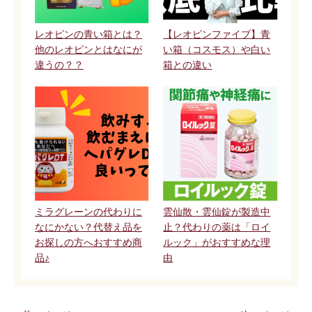
レオピンの青い箱とは？
【レオピンファイブ】青
他のレオピンとはなにが
い箱（コスモス）や白い
違うの？？
箱との違い
ミラグレーンの代わりに
雲仙散・雲仙錠が製造中
なにかない？代替え品を
止？代わりの薬は「ロイ
お探しの方へおすすめ商
ルック」がおすすめな理
品♪
由