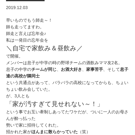
2019.12.03
早いものでもう師走～！
師も走ってますわ。
師走と言えば忘年会♪
私は一発目の忘年会を
＼自宅で家飲み＆昼飲み／
で開催。
メンバーは息子が中学の時の野球チームの酒飲みママ友2名。
息子の中学の
チームが同じ
、
お酒大好き
、
家事苦手
、そして
息子
達の高校が隣同士
という共通点があって、バラバラの高校になってからも、ちょい
ちょい飲み会していた。
が、3人とも
「家が汚すぎて見せれない～！」
という事でお互い牽制しあってたワケだが、ついに一人のお母さ
んが酔っ払った
勢いで家に招待してくれた。
招かれた家が
ほんまに散らかっていた
（笑）