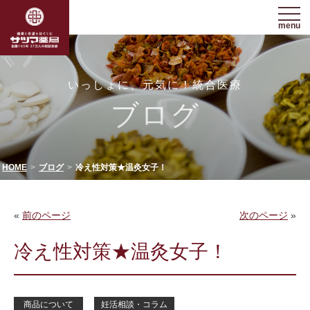
menu
いっしょに、元気に！統合医療
ブログ
HOME
ブログ
冷え性対策★温灸女子！
«
前のページ
次のページ
»
冷え性対策★温灸女子！
商品について
妊活相談・コラム