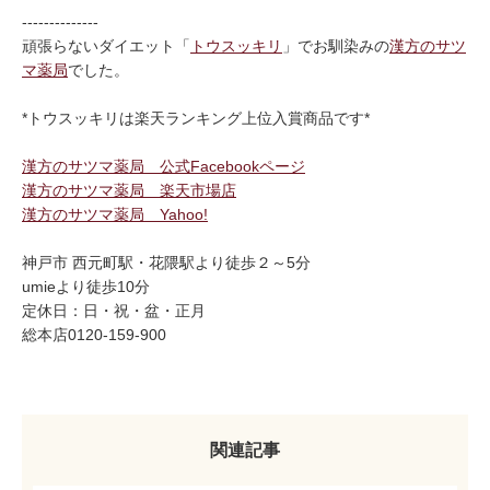
--------------
頑張らないダイエット「
トウスッキリ
」でお馴染みの
漢方のサツ
マ薬局
でした。
*トウスッキリは楽天ランキング上位入賞商品です*
漢方のサツマ薬局 公式Facebookページ
漢方のサツマ薬局 楽天市場店
漢方のサツマ薬局 Yahoo!
神戸市 西元町駅・花隈駅より徒歩２～5分
umieより徒歩10分
定休日：日・祝・盆・正月
総本店0120-159-900
関連記事