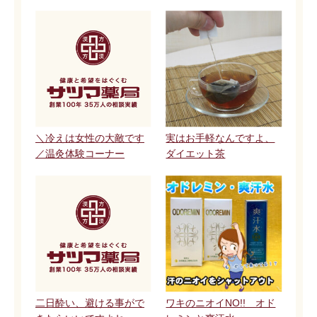
＼冷えは女性の大敵です
実はお手軽なんですよ、
／温灸体験コーナー
ダイエット茶
二日酔い、避ける事がで
ワキのニオイNO!! オド