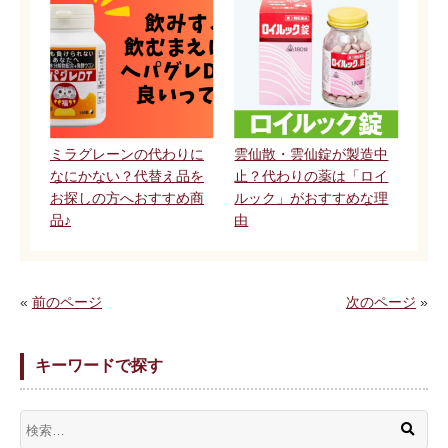
ミラグレーンの代わりに
雲仙散・雲仙錠が製造中
なにかない？代替え品を
止？代わりの薬は「ロイ
お探しの方へおすすめ商
ルック」がおすすめな理
品♪
由
«
前のページ
次のページ
»
キーワードで探す