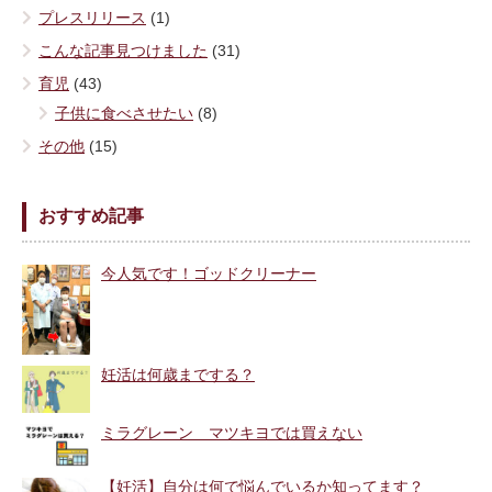
プレスリリース
(1)
こんな記事見つけました
(31)
育児
(43)
子供に食べさせたい
(8)
その他
(15)
おすすめ記事
今人気です！ゴッドクリーナー
妊活は何歳までする？
ミラグレーン マツキヨでは買えない
【妊活】自分は何で悩んでいるか知ってます？