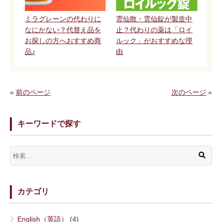
ミラグレーンの代わりに
雲仙散・雲仙錠が製造中
なにかない？代替え品を
止？代わりの薬は「ロイ
お探しの方へおすすめ商
ルック」がおすすめな理
品♪
由
«
前のページ
次のページ
»
キーワードで探す
カテゴリ
English（英語）
(4)