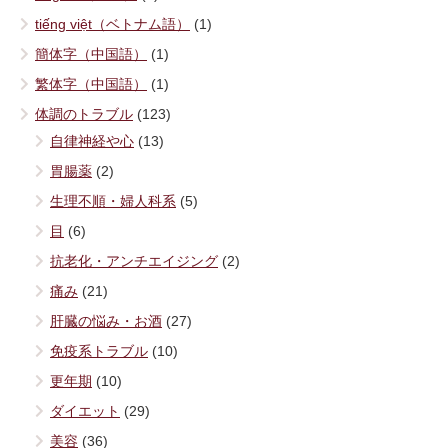
tiếng việt（ベトナム語）
(1)
簡体字（中国語）
(1)
繁体字（中国語）
(1)
体調のトラブル
(123)
自律神経や心
(13)
胃腸薬
(2)
生理不順・婦人科系
(5)
目
(6)
抗老化・アンチエイジング
(2)
痛み
(21)
肝臓の悩み・お酒
(27)
免疫系トラブル
(10)
更年期
(10)
ダイエット
(29)
美容
(36)