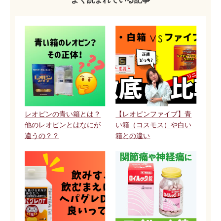
レオピンの青い箱とは？
【レオピンファイブ】青
他のレオピンとはなにが
い箱（コスモス）や白い
違うの？？
箱との違い