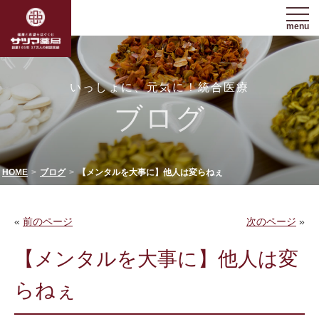
menu
いっしょに、元気に！統合医療
ブログ
HOME
ブログ
【メンタルを大事に】他人は変らねぇ
«
前のページ
次のページ
»
【メンタルを大事に】他人は変
らねぇ