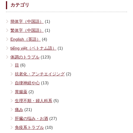
カテゴリ
簡体字（中国語）
(1)
繁体字（中国語）
(1)
English（英語）
(4)
tiếng việt（ベトナム語）
(1)
体調のトラブル
(123)
目
(6)
抗老化・アンチエイジング
(2)
自律神経や心
(13)
胃腸薬
(2)
生理不順・婦人科系
(5)
痛み
(21)
肝臓の悩み・お酒
(27)
免疫系トラブル
(10)