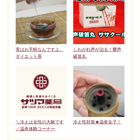
実はお手軽なんですよ、
しわがれ声が治る！響声
ダイエット茶
破笛丸
＼冷えは女性の大敵です
冷え性対策★温灸女子！
／温灸体験コーナー