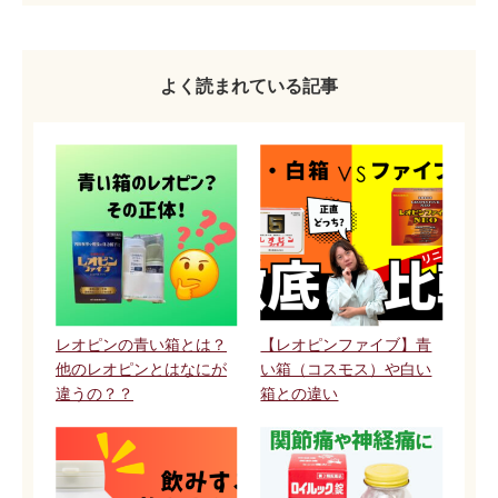
よく読まれている記事
レオピンの青い箱とは？
【レオピンファイブ】青
他のレオピンとはなにが
い箱（コスモス）や白い
違うの？？
箱との違い