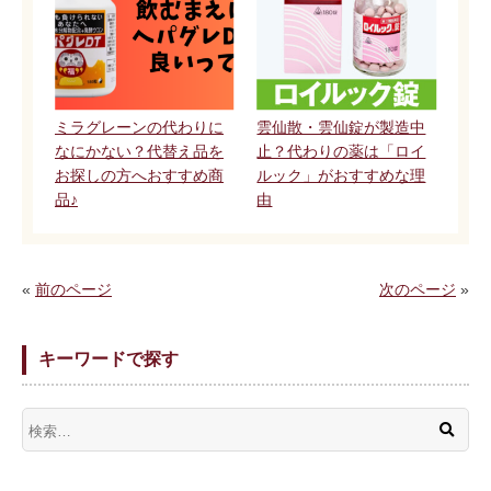
ミラグレーンの代わりに
雲仙散・雲仙錠が製造中
なにかない？代替え品を
止？代わりの薬は「ロイ
お探しの方へおすすめ商
ルック」がおすすめな理
品♪
由
«
前のページ
次のページ
»
キーワードで探す