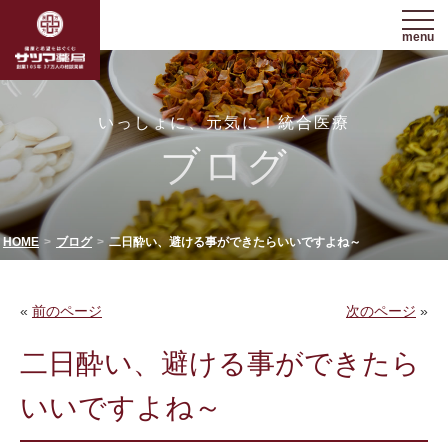
menu
いっしょに、元気に！統合医療
ブログ
HOME
ブログ
二日酔い、避ける事ができたらいいですよね～
«
前のページ
次のページ
»
二日酔い、避ける事ができたら
いいですよね～