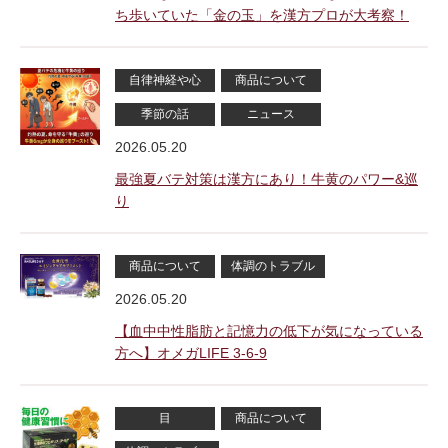
ち歩いていた「金の玉」を漢方プロが大考察！
自律神経や心
商品について
季節の話
ニュース
2026.05.20
最強夏バテ対策は漢方にあり！牛黄のパワー&巡
り
商品について
体調のトラブル
2026.05.20
【血中中性脂肪と記憶力の低下が気になっている
方へ】オメガLIFE 3-6-9
目
商品について