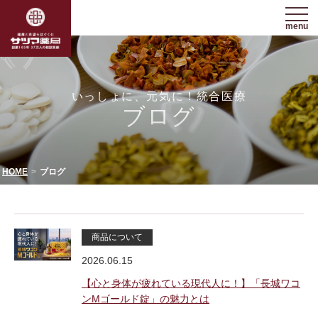
menu
いっしょに、元気に！統合医療
ブログ
HOME
ブログ
商品について
2026.06.15
【心と身体が疲れている現代人に！】「長城ワコ
ンMゴールド錠」の魅力とは