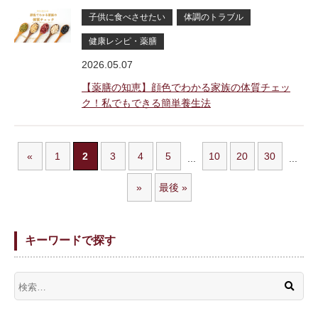
子供に食べさせたい
体調のトラブル
健康レシピ・薬膳
2026.05.07
【薬膳の知恵】顔色でわかる家族の体質チェッ
ク！私でもできる簡単養生法
«
1
2
3
4
5
10
20
30
...
...
»
最後 »
キーワードで探す