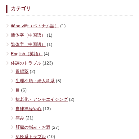
カテゴリ
tiếng việt（ベトナム語）
(1)
簡体字（中国語）
(1)
繁体字（中国語）
(1)
English（英語）
(4)
体調のトラブル
(123)
胃腸薬
(2)
生理不順・婦人科系
(5)
目
(6)
抗老化・アンチエイジング
(2)
自律神経や心
(13)
痛み
(21)
肝臓の悩み・お酒
(27)
免疫系トラブル
(10)