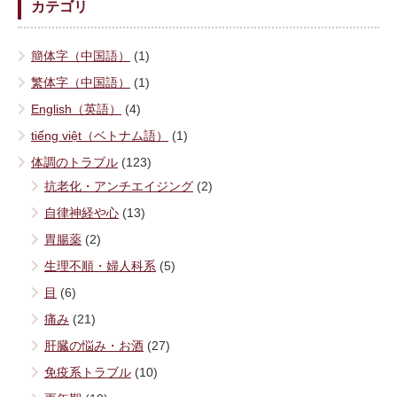
カテゴリ
簡体字（中国語）
(1)
繁体字（中国語）
(1)
English（英語）
(4)
tiếng việt（ベトナム語）
(1)
体調のトラブル
(123)
抗老化・アンチエイジング
(2)
自律神経や心
(13)
胃腸薬
(2)
生理不順・婦人科系
(5)
目
(6)
痛み
(21)
肝臓の悩み・お酒
(27)
免疫系トラブル
(10)