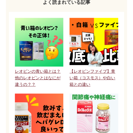
よく読まれている記事
レオピンの青い箱とは？
【レオピンファイブ】青
他のレオピンとはなにが
い箱（コスモス）や白い
違うの？？
箱との違い