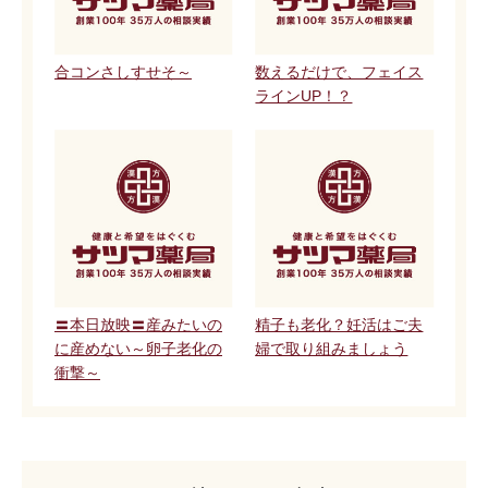
合コンさしすせそ～
数えるだけで、フェイス
ラインUP！？
〓本日放映〓産みたいの
精子も老化？妊活はご夫
に産めない～卵子老化の
婦で取り組みましょう
衝撃～