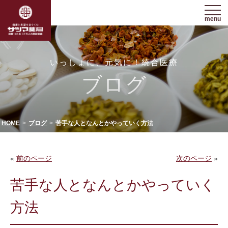
menu
いっしょに、元気に！統合医療
ブログ
HOME
ブログ
苦手な人となんとかやっていく方法
«
前のページ
次のページ
»
苦手な人となんとかやっていく
方法