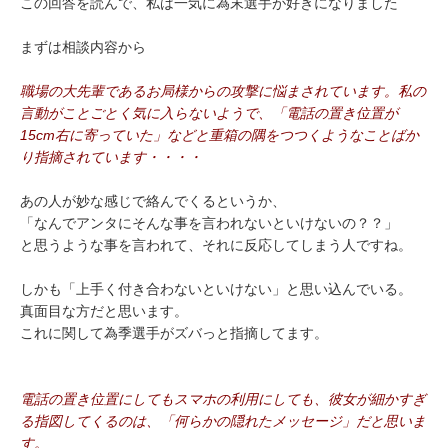
この回答を読んで、私は一気に為末選手が好きになりました
まずは相談内容から
職場の大先輩であるお局様からの攻撃に悩まされています。私の
言動がことごとく気に入らないようで、「電話の置き位置が
15cm右に寄っていた」などと重箱の隅をつつくようなことばか
り指摘されています・・・・
あの人が妙な感じで絡んでくるというか、
「なんでアンタにそんな事を言われないといけないの？？」
と思うような事を言われて、それに反応してしまう人ですね。
しかも「上手く付き合わないといけない」と思い込んでいる。
真面目な方だと思います。
これに関して為季選手がズバっと指摘してます。
電話の置き位置にしてもスマホの利用にしても、彼女が細かすぎ
る指図してくるのは、「何らかの隠れたメッセージ」だと思いま
す。