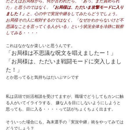
たとえばお局様から、何か言われたら、「あっ、また責められ
た」と思うのではなく、
「お局様は、ただいま攻撃モードに入り
ました！」
と、心の中で実況中継をしてみたらどうでしょう。
お局様その人に相対するのではなく、「なぜかわからないけど不
思議なことを言ってくる人がいる」という状況全体を冷静に観察
してみる・・・・
これはなかなか楽しいと思うんです。
「お局様は不思議な呪文を唱えましたー！」
「お局様は、ただいま戦闘モードに突入しまし
た！」
とか思ってると気持ちはだいぶマシです
私は店頭で妊活相談を受けてますが、職場でどうしてもカンに触
る人がいてイライラする、 嫌な人を目にしないようにしようと
思っても、目に入る・・・・って話がちょくちょく出ます。
そういった場合にも、為末選手の「実況中継」術をやってみては
どうでしょう？