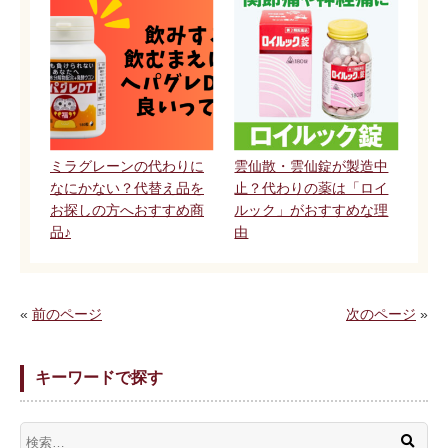
ミラグレーンの代わりに
雲仙散・雲仙錠が製造中
なにかない？代替え品を
止？代わりの薬は「ロイ
お探しの方へおすすめ商
ルック」がおすすめな理
品♪
由
«
前のページ
次のページ
»
キーワードで探す