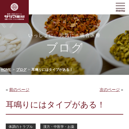
menu
いっしょに、元気に！統合医療
ブログ
HOME
ブログ
耳鳴りにはタイプがある！
«
前のページ
次のページ
»
耳鳴りにはタイプがある！
体調のトラブル
漢方・中医学・お薬