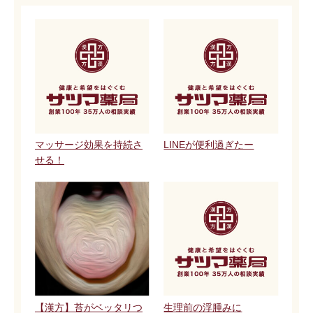
マッサージ効果を持続さ
LINEが便利過ぎたー
せる！
【漢方】苔がベッタリつ
生理前の浮腫みに