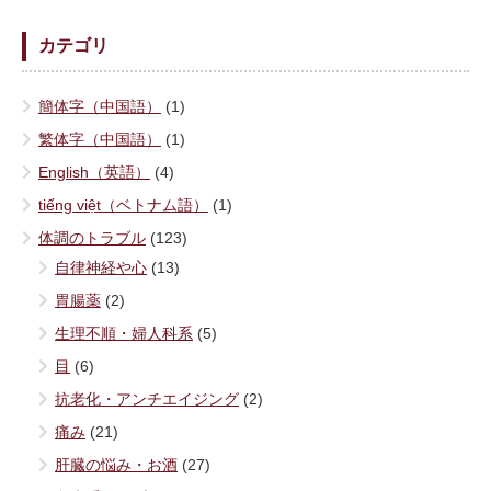
カテゴリ
簡体字（中国語）
(1)
繁体字（中国語）
(1)
English（英語）
(4)
tiếng việt（ベトナム語）
(1)
体調のトラブル
(123)
自律神経や心
(13)
胃腸薬
(2)
生理不順・婦人科系
(5)
目
(6)
抗老化・アンチエイジング
(2)
痛み
(21)
肝臓の悩み・お酒
(27)