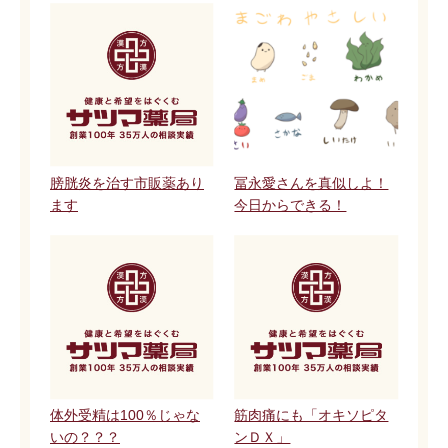
膀胱炎を治す市販薬あり
冨永愛さんを真似しよ！
ます
今日からできる！
体外受精は100％じゃな
筋肉痛にも「オキソピタ
いの？？？
ンＤＸ」