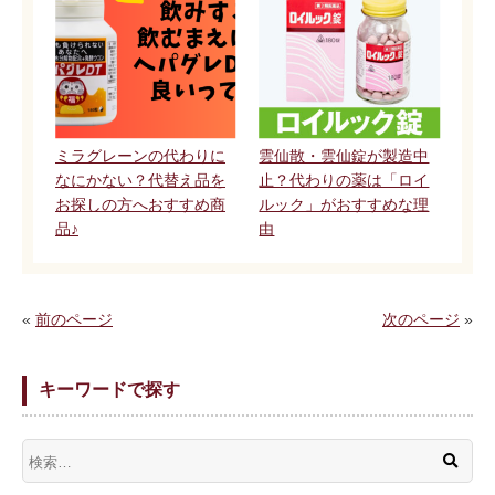
ミラグレーンの代わりに
雲仙散・雲仙錠が製造中
なにかない？代替え品を
止？代わりの薬は「ロイ
お探しの方へおすすめ商
ルック」がおすすめな理
品♪
由
«
前のページ
次のページ
»
キーワードで探す