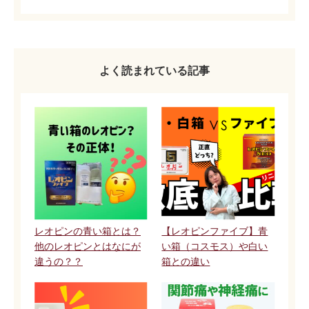
よく読まれている記事
レオピンの青い箱とは？
【レオピンファイブ】青
他のレオピンとはなにが
い箱（コスモス）や白い
違うの？？
箱との違い