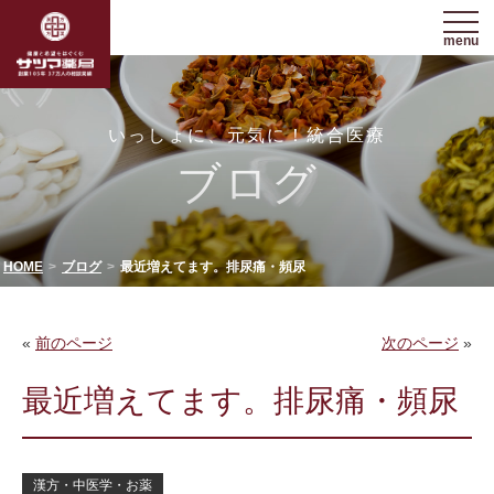
menu
いっしょに、元気に！統合医療
ブログ
HOME
ブログ
最近増えてます。排尿痛・頻尿
«
前のページ
次のページ
»
最近増えてます。排尿痛・頻尿
漢方・中医学・お薬