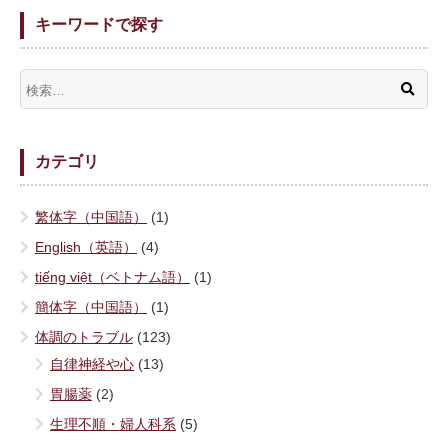
キーワードで探す
カテゴリ
繁体字（中国語）
(1)
English（英語）
(4)
tiếng việt（ベトナム語）
(1)
簡体字（中国語）
(1)
体調のトラブル
(123)
自律神経や心
(13)
胃腸薬
(2)
生理不順・婦人科系
(5)