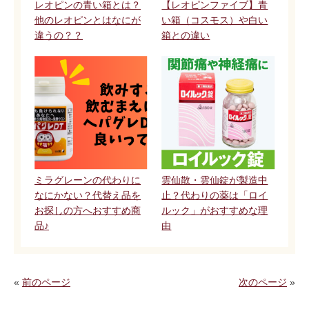
レオピンの青い箱とは？
【レオピンファイブ】青
他のレオピンとはなにが
い箱（コスモス）や白い
違うの？？
箱との違い
ミラグレーンの代わりに
雲仙散・雲仙錠が製造中
なにかない？代替え品を
止？代わりの薬は「ロイ
お探しの方へおすすめ商
ルック」がおすすめな理
品♪
由
«
前のページ
次のページ
»