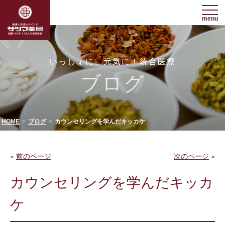
menu
いっしょに、元気に！統合医療
ブログ
HOME
ブログ
カウンセリングを学んだキッカケ
«
前のページ
次のページ
»
カウンセリングを学んだキッカ
ケ