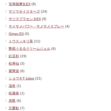
安寿薩摩丸EX
(8)
サツマオイスターズ
(24)
サツマプラセンタEX
(9)
サメサメパワー・サメサメスプレー
(4)
Gingo-EX
(5)
トウスッキリ茶
(11)
艶肌うるるクリームジェル
(6)
紅豆杉
(19)
松寿仙
(3)
紫華栄
(6)
ショウキT-1plus
(21)
温灸
(1)
松康泉
(1)
若甦
(6)
忘憂歓
(7)